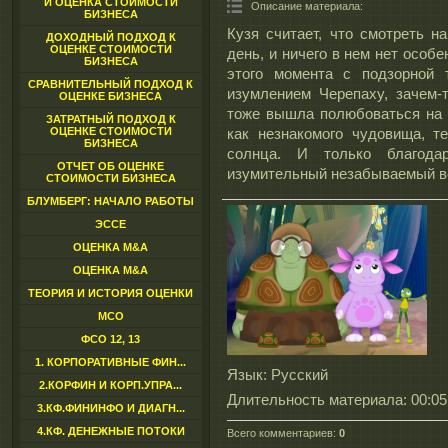
И ОЦЕНКА СТОИМОСТИ
Описание материала
:
БИЗНЕСА
Кузя считает, что смотреть н
ДОХОДНЫЙ ПОДХОД К
ОЦЕНКЕ СТОИМОСТИ
день, и ничего в нем нет особе
БИЗНЕСА
этого момента с подзорной
СРАВНИТЕЛЬНЫЙ ПОДХОД К
изумлением Черепаху, зачем-
ОЦЕНКЕ БИЗНЕСА
тоже вышла полюбоваться на за
ЗАТРАТНЫЙ ПОДХОД К
ОЦЕНКЕ СТОИМОСТИ
как незнакомого чудовища, т
БИЗНЕСА
солнца. И только благода
ОТЧЕТ ОБ ОЦЕНКЕ
изумительный незабываемый в
СТОИМОСТИ БИЗНЕСА
БЛУМБЕРГ: НАЧАЛО РАБОТЫ
ЭССЕ
ОЦЕНКА M&A
ОЦЕНКА M&A
ТЕОРИЯ И ИСТОРИЯ ОЦЕНКИ
МСО
ФСО 12, 13
1. КОРПОРАТИВНЫЕ ФИН...
Язык
: Русский
2.КОРФИН И КОРП.УПРА...
Длительность материала
: 00:05
3.КФ.ФИНИНФО И ДИАГН...
4.КФ. ДЕНЕЖНЫЕ ПОТОКИ
Всего комментариев
:
0