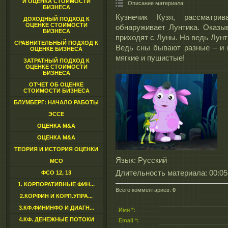
И ОЦЕНКА СТОИМОСТИ
Описание материала
:
БИЗНЕСА
Кузнечик Кузя, рассматри
ДОХОДНЫЙ ПОДХОД К
ОЦЕНКЕ СТОИМОСТИ
обнаруживает Лунтика. Оказыв
БИЗНЕСА
приходят с Луны. Но ведь Лунт
СРАВНИТЕЛЬНЫЙ ПОДХОД К
Ведь сны бывают разные – и п
ОЦЕНКЕ БИЗНЕСА
мягкие и пушистые!
ЗАТРАТНЫЙ ПОДХОД К
ОЦЕНКЕ СТОИМОСТИ
БИЗНЕСА
ОТЧЕТ ОБ ОЦЕНКЕ
СТОИМОСТИ БИЗНЕСА
БЛУМБЕРГ: НАЧАЛО РАБОТЫ
ЭССЕ
ОЦЕНКА M&A
ОЦЕНКА M&A
ТЕОРИЯ И ИСТОРИЯ ОЦЕНКИ
Язык
: Русский
МСО
Длительность материала
: 00:05
ФСО 12, 13
1. КОРПОРАТИВНЫЕ ФИН...
Всего комментариев
:
0
2.КОРФИН И КОРП.УПРА...
3.КФ.ФИНИНФО И ДИАГН...
Имя *:
4.КФ. ДЕНЕЖНЫЕ ПОТОКИ
Email *: