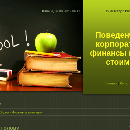
Пятница, 07.08.2026, 06:13
Приветствую Ва
Поведен
корпора
финансы 
стоим
Главная
|
Регист
о
Видео
»
Фильмы и анимация
 голову