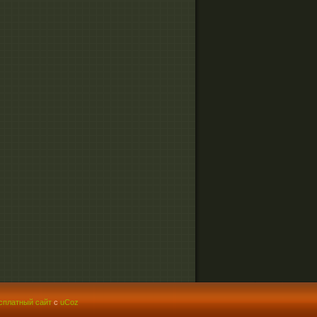
сплатный сайт
с
uCoz