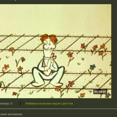
00:09:07
смотры
: 0
Любимые мультики нашего детства
ание материала
: