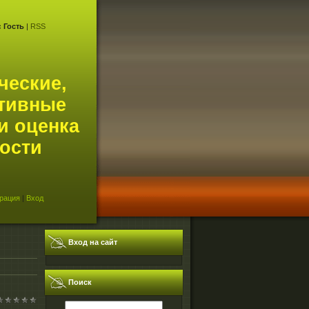
с
Гость
|
RSS
ческие,
тивные
и оценка
ости
рация
|
Вход
Вход на сайт
Поиск