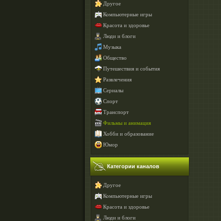
Другое
Компьютерные игры
Красота и здоровье
Люди и блоги
Музыка
Общество
Путешествия и события
Развлечения
Сериалы
Спорт
Транспорт
Фильмы и анимация
Хобби и образование
Юмор
Категории каналов
Другое
Компьютерные игры
Красота и здоровье
Люди и блоги