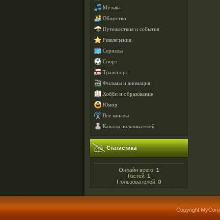
Музыка
Общество
Путешествия и события
Развлечения
Сериалы
Спорт
Транспорт
Фильмы и анимация
Хобби и образование
Юмор
Все каналы
Каналы пользователей
Статистика
Онлайн всего:
1
Гостей:
1
Пользователей:
0
Copyright MyCorp