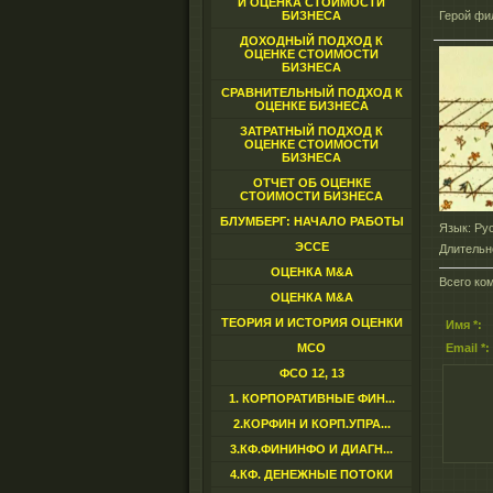
И ОЦЕНКА СТОИМОСТИ
БИЗНЕСА
Герой фи
ДОХОДНЫЙ ПОДХОД К
ОЦЕНКЕ СТОИМОСТИ
БИЗНЕСА
СРАВНИТЕЛЬНЫЙ ПОДХОД К
ОЦЕНКЕ БИЗНЕСА
ЗАТРАТНЫЙ ПОДХОД К
ОЦЕНКЕ СТОИМОСТИ
БИЗНЕСА
ОТЧЕТ ОБ ОЦЕНКЕ
СТОИМОСТИ БИЗНЕСА
БЛУМБЕРГ: НАЧАЛО РАБОТЫ
Язык
: Ру
ЭССЕ
Длительн
ОЦЕНКА M&A
Всего ко
ОЦЕНКА M&A
ТЕОРИЯ И ИСТОРИЯ ОЦЕНКИ
Имя *:
МСО
Email *:
ФСО 12, 13
1. КОРПОРАТИВНЫЕ ФИН...
2.КОРФИН И КОРП.УПРА...
3.КФ.ФИНИНФО И ДИАГН...
4.КФ. ДЕНЕЖНЫЕ ПОТОКИ