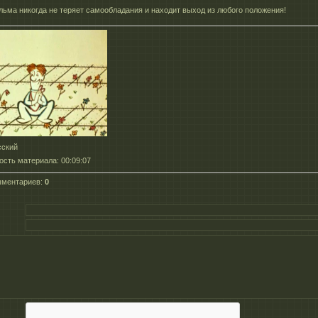
льма никогда не теряет самообладания и находит выход из любого положения!
сский
ость материала
: 00:09:07
мментариев
:
0