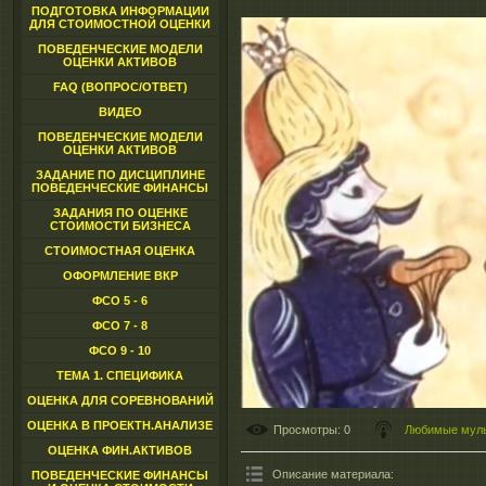
ПОДГОТОВКА ИНФОРМАЦИИ
ДЛЯ СТОИМОСТНОЙ ОЦЕНКИ
ПОВЕДЕНЧЕСКИЕ МОДЕЛИ
ОЦЕНКИ АКТИВОВ
FAQ (ВОПРОС/ОТВЕТ)
ВИДЕО
ПОВЕДЕНЧЕСКИЕ МОДЕЛИ
ОЦЕНКИ АКТИВОВ
ЗАДАНИЕ ПО ДИСЦИПЛИНЕ
ПОВЕДЕНЧЕСКИЕ ФИНАНСЫ
ЗАДАНИЯ ПО ОЦЕНКЕ
СТОИМОСТИ БИЗНЕСА
СТОИМОСТНАЯ ОЦЕНКА
ОФОРМЛЕНИЕ ВКР
ФСО 5 - 6
ФСО 7 - 8
ФСО 9 - 10
ТЕМА 1. СПЕЦИФИКА
ОЦЕНКА ДЛЯ СОРЕВНОВАНИЙ
ОЦЕНКА В ПРОЕКТН.АНАЛИЗЕ
Просмотры
: 0
Любимые муль
ОЦЕНКА ФИН.АКТИВОВ
Описание материала
:
ПОВЕДЕНЧЕСКИЕ ФИНАНСЫ