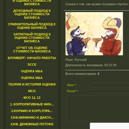
И ОЦЕНКА СТОИМОСТИ
БИЗНЕСА
Сказка о том, как мужик посрамил глупого 
ДОХОДНЫЙ ПОДХОД К
ОЦЕНКЕ СТОИМОСТИ
БИЗНЕСА
СРАВНИТЕЛЬНЫЙ ПОДХОД К
ОЦЕНКЕ БИЗНЕСА
ЗАТРАТНЫЙ ПОДХОД К
ОЦЕНКЕ СТОИМОСТИ
БИЗНЕСА
ОТЧЕТ ОБ ОЦЕНКЕ
СТОИМОСТИ БИЗНЕСА
БЛУМБЕРГ: НАЧАЛО РАБОТЫ
Язык
: Русский
ЭССЕ
Длительность материала
: 00:15:38
ОЦЕНКА M&A
Всего комментариев
:
0
ОЦЕНКА M&A
ТЕОРИЯ И ИСТОРИЯ ОЦЕНКИ
Имя *:
МСО
Email *:
ФСО 12, 13
1. КОРПОРАТИВНЫЕ ФИН...
2.КОРФИН И КОРП.УПРА...
3.КФ.ФИНИНФО И ДИАГН...
4.КФ. ДЕНЕЖНЫЕ ПОТОКИ