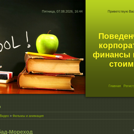
Пятница, 07.08.2026, 16:44
Приветствую Ва
Поведен
корпора
финансы 
стоим
Главная
|
Регист
о
Видео
»
Фильмы и анимация
бад-Мореход