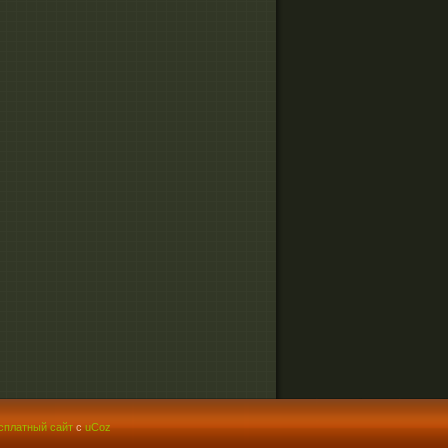
сплатный сайт
с
uCoz