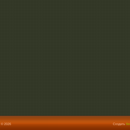
 © 2026
Создать
бе