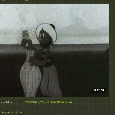
00:20:34
смотры
: 0
Любимые мультики нашего детства
ание материала
: