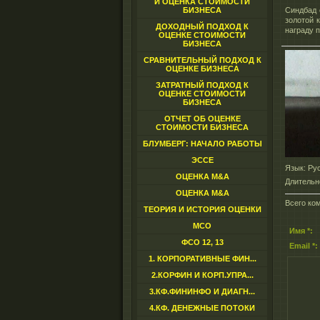
И ОЦЕНКА СТОИМОСТИ
БИЗНЕСА
Синдбад 
золотой 
ДОХОДНЫЙ ПОДХОД К
награду 
ОЦЕНКЕ СТОИМОСТИ
БИЗНЕСА
СРАВНИТЕЛЬНЫЙ ПОДХОД К
ОЦЕНКЕ БИЗНЕСА
ЗАТРАТНЫЙ ПОДХОД К
ОЦЕНКЕ СТОИМОСТИ
БИЗНЕСА
ОТЧЕТ ОБ ОЦЕНКЕ
СТОИМОСТИ БИЗНЕСА
БЛУМБЕРГ: НАЧАЛО РАБОТЫ
ЭССЕ
Язык
: Ру
ОЦЕНКА M&A
Длительн
ОЦЕНКА M&A
Всего ко
ТЕОРИЯ И ИСТОРИЯ ОЦЕНКИ
МСО
Имя *:
ФСО 12, 13
Email *:
1. КОРПОРАТИВНЫЕ ФИН...
2.КОРФИН И КОРП.УПРА...
3.КФ.ФИНИНФО И ДИАГН...
4.КФ. ДЕНЕЖНЫЕ ПОТОКИ