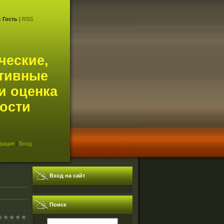
с
Гость
|
RSS
ческие,
тивные
и оценка
ости
рация
|
Вход
Вход на сайт
Поиск