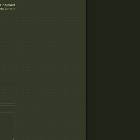
е находит
чения и в