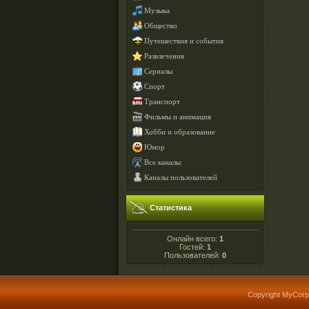
Музыка
Общество
Путешествия и события
Развлечения
Сериалы
Спорт
Транспорт
Фильмы и анимация
Хобби и образование
Юмор
Все каналы
Каналы пользователей
Статистика
Онлайн всего:
1
Гостей:
1
Пользователей:
0
Copyright MyCorp