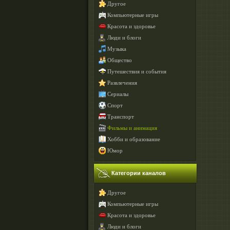
Другое
Компьютерные игры
Красота и здоровье
Люди и блоги
Музыка
Общество
Путешествия и события
Развлечения
Сериалы
Спорт
Транспорт
Фильмы и анимация
Хобби и образование
Юмор
Категории каналов
Другое
Компьютерные игры
Красота и здоровье
Люди и блоги