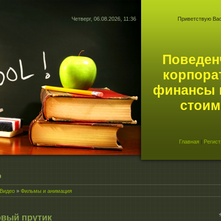
Четверг, 06.08.2026, 11:36
Приветствую Ва
Поведен
корпора
финансы 
стоим
Главная
|
Регист
о
Видео
»
Фильмы и анимация
вый прутик