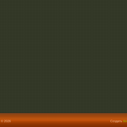
 © 2026
Создать
бе