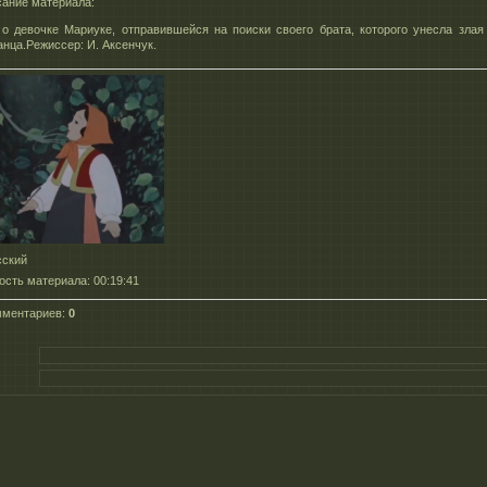
ание материала
:
о девочке Мариуке, отправившейся на поиски своего брата, которого унесла злая
анца.Режиссер: И. Аксенчук.
сский
ость материала
: 00:19:41
мментариев
:
0