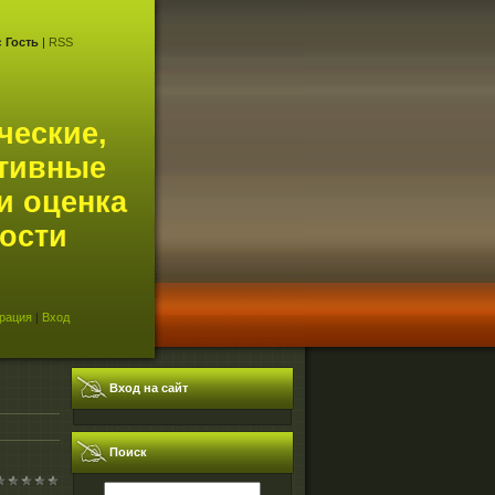
с
Гость
|
RSS
ческие,
тивные
и оценка
ости
рация
|
Вход
Вход на сайт
Поиск