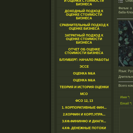
Опис
И ОЦЕНКА СТОИМОСТИ
БИЗНЕСА
Фильм о 
ДОХОДНЫЙ ПОДХОД К
баба-Кло
ОЦЕНКЕ СТОИМОСТИ
БИЗНЕСА
СРАВНИТЕЛЬНЫЙ ПОДХОД К
ОЦЕНКЕ БИЗНЕСА
ЗАТРАТНЫЙ ПОДХОД К
ОЦЕНКЕ СТОИМОСТИ
БИЗНЕСА
ОТЧЕТ ОБ ОЦЕНКЕ
СТОИМОСТИ БИЗНЕСА
БЛУМБЕРГ: НАЧАЛО РАБОТЫ
ЭССЕ
Язык
: Ру
ОЦЕНКА M&A
Длительн
ОЦЕНКА M&A
Всего ко
ТЕОРИЯ И ИСТОРИЯ ОЦЕНКИ
МСО
Имя *:
ФСО 12, 13
Email *:
1. КОРПОРАТИВНЫЕ ФИН...
2.КОРФИН И КОРП.УПРА...
3.КФ.ФИНИНФО И ДИАГН...
4.КФ. ДЕНЕЖНЫЕ ПОТОКИ