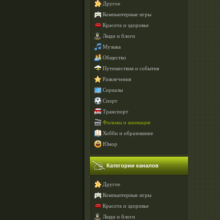
Другое
Компьютерные игры
Красота и здоровье
Люди и блоги
Музыка
Общество
Путешествия и события
Развлечения
Сериалы
Спорт
Транспорт
Фильмы и анимация
Хобби и образование
Юмор
Категории каналов
Другое
Компьютерные игры
Красота и здоровье
Люди и блоги