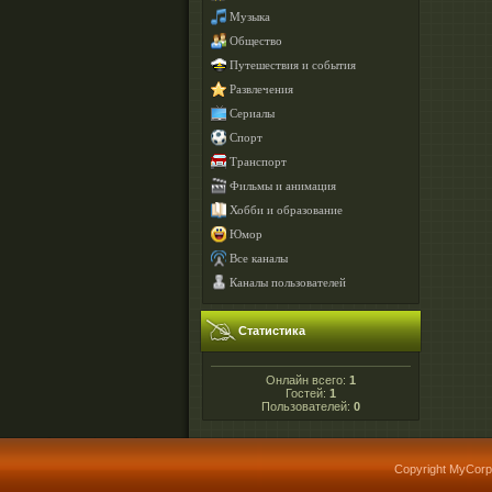
Музыка
Общество
Путешествия и события
Развлечения
Сериалы
Спорт
Транспорт
Фильмы и анимация
Хобби и образование
Юмор
Все каналы
Каналы пользователей
Статистика
Онлайн всего:
1
Гостей:
1
Пользователей:
0
Copyright MyCorp