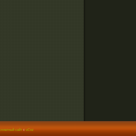
сплатный сайт
с
uCoz