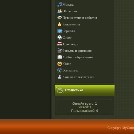
Музыка
Общество
Путешествия и события
Развлечения
Сериалы
Спорт
Транспорт
Фильмы и анимация
Хобби и образование
Юмор
Все каналы
Каналы пользователей
Статистика
Онлайн всего:
1
Гостей:
1
Пользователей:
0
Copyright MyCorp