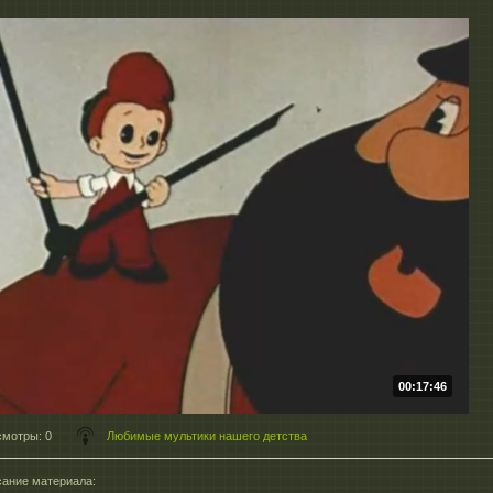
00:17:46
смотры
: 0
Любимые мультики нашего детства
ание материала
: