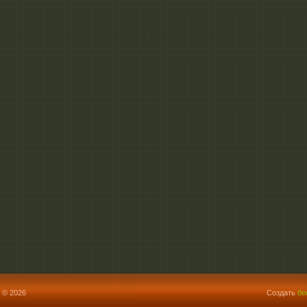
 © 2026
Создать
бе