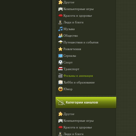
Другое
Компьютерные игры
Красота и здоровье
Люди и блоги
Музыка
Общество
Путешествия и события
Развлечения
Сериалы
Спорт
Транспорт
Фильмы и анимация
Хобби и образование
Юмор
Категории каналов
Другое
Компьютерные игры
Красота и здоровье
Люди и блоги