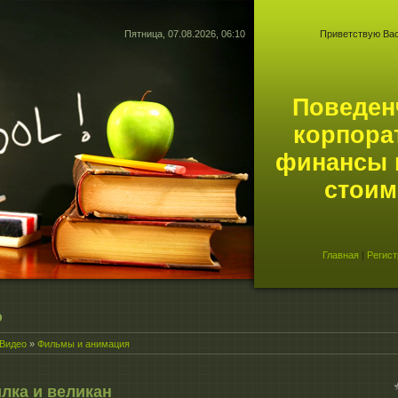
Пятница, 07.08.2026, 06:10
Приветствую Ва
Поведен
корпора
финансы 
стоим
Главная
|
Регист
о
Видео
»
Фильмы и анимация
лка и великан