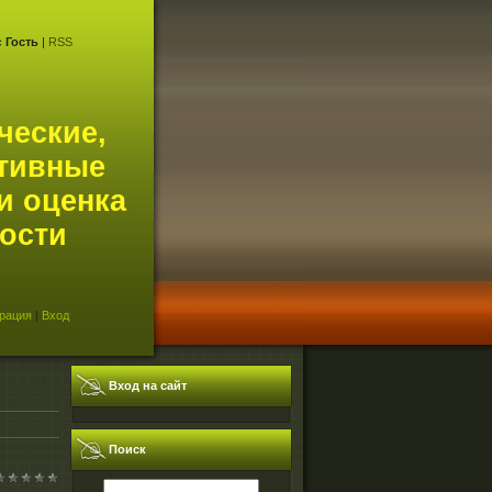
с
Гость
|
RSS
ческие,
тивные
и оценка
ости
рация
|
Вход
Вход на сайт
Поиск