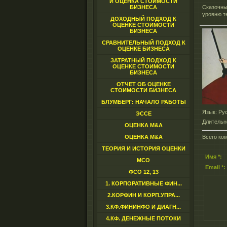
И ОЦЕНКА СТОИМОСТИ
БИЗНЕСА
Сказочны
уровню т
ДОХОДНЫЙ ПОДХОД К
ОЦЕНКЕ СТОИМОСТИ
БИЗНЕСА
СРАВНИТЕЛЬНЫЙ ПОДХОД К
ОЦЕНКЕ БИЗНЕСА
ЗАТРАТНЫЙ ПОДХОД К
ОЦЕНКЕ СТОИМОСТИ
БИЗНЕСА
ОТЧЕТ ОБ ОЦЕНКЕ
СТОИМОСТИ БИЗНЕСА
БЛУМБЕРГ: НАЧАЛО РАБОТЫ
Язык
: Ру
ЭССЕ
Длительн
ОЦЕНКА M&A
ОЦЕНКА M&A
Всего ко
ТЕОРИЯ И ИСТОРИЯ ОЦЕНКИ
Имя *:
МСО
Email *:
ФСО 12, 13
1. КОРПОРАТИВНЫЕ ФИН...
2.КОРФИН И КОРП.УПРА...
3.КФ.ФИНИНФО И ДИАГН...
4.КФ. ДЕНЕЖНЫЕ ПОТОКИ