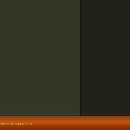
сплатный сайт
с
uCoz