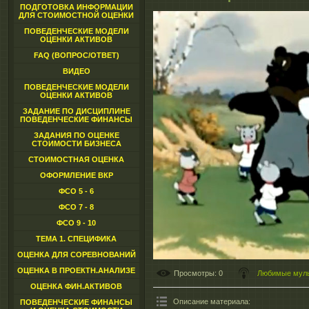
ПОДГОТОВКА ИНФОРМАЦИИ
ДЛЯ СТОИМОСТНОЙ ОЦЕНКИ
ПОВЕДЕНЧЕСКИЕ МОДЕЛИ
ОЦЕНКИ АКТИВОВ
FAQ (ВОПРОС/ОТВЕТ)
ВИДЕО
ПОВЕДЕНЧЕСКИЕ МОДЕЛИ
ОЦЕНКИ АКТИВОВ
ЗАДАНИЕ ПО ДИСЦИПЛИНЕ
ПОВЕДЕНЧЕСКИЕ ФИНАНСЫ
ЗАДАНИЯ ПО ОЦЕНКЕ
СТОИМОСТИ БИЗНЕСА
СТОИМОСТНАЯ ОЦЕНКА
ОФОРМЛЕНИЕ ВКР
ФСО 5 - 6
ФСО 7 - 8
ФСО 9 - 10
ТЕМА 1. СПЕЦИФИКА
ОЦЕНКА ДЛЯ СОРЕВНОВАНИЙ
ОЦЕНКА В ПРОЕКТН.АНАЛИЗЕ
Просмотры
: 0
Любимые муль
ОЦЕНКА ФИН.АКТИВОВ
Описание материала
:
ПОВЕДЕНЧЕСКИЕ ФИНАНСЫ