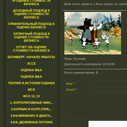
И ОЦЕНКА СТОИМОСТИ
БИЗНЕСА
Волк хочет украсть у Козы козлят, но груб
ДОХОДНЫЙ ПОДХОД К
ОЦЕНКЕ СТОИМОСТИ
БИЗНЕСА
СРАВНИТЕЛЬНЫЙ ПОДХОД К
ОЦЕНКЕ БИЗНЕСА
ЗАТРАТНЫЙ ПОДХОД К
ОЦЕНКЕ СТОИМОСТИ
БИЗНЕСА
ОТЧЕТ ОБ ОЦЕНКЕ
СТОИМОСТИ БИЗНЕСА
БЛУМБЕРГ: НАЧАЛО РАБОТЫ
Язык
: Русский
ЭССЕ
Длительность материала
: 00:10:08
ОЦЕНКА M&A
Всего комментариев
:
0
ОЦЕНКА M&A
ТЕОРИЯ И ИСТОРИЯ ОЦЕНКИ
Имя *:
МСО
Email *:
ФСО 12, 13
1. КОРПОРАТИВНЫЕ ФИН...
2.КОРФИН И КОРП.УПРА...
3.КФ.ФИНИНФО И ДИАГН...
4.КФ. ДЕНЕЖНЫЕ ПОТОКИ