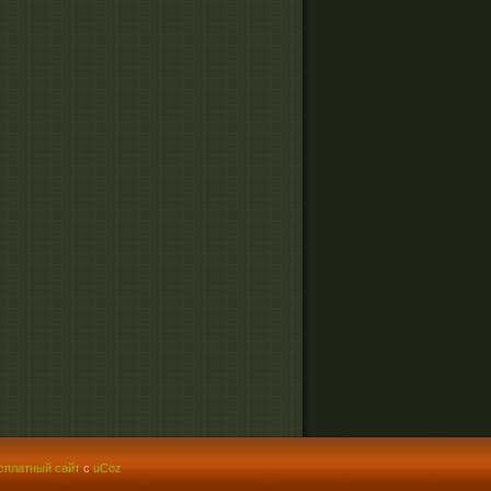
сплатный сайт
с
uCoz