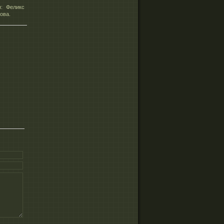
я: Феликс
ова.