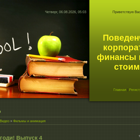
Четверг, 06.08.2026, 05:03
Приветствую Ва
Поведен
корпора
финансы 
стоим
Главная
|
Регист
о
Видео
»
Фильмы и анимация
огоди! Выпуск 4