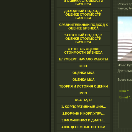
И ОЦЕНКА СТОИМОСТИ
БИЗНЕСА
Режиссер
Камов, А
ДОХОДНЫЙ ПОДХОД К
ОЦЕНКЕ СТОИМОСТИ
БИЗНЕСА
СРАВНИТЕЛЬНЫЙ ПОДХОД К
ОЦЕНКЕ БИЗНЕСА
ЗАТРАТНЫЙ ПОДХОД К
ОЦЕНКЕ СТОИМОСТИ
БИЗНЕСА
ОТЧЕТ ОБ ОЦЕНКЕ
СТОИМОСТИ БИЗНЕСА
БЛУМБЕРГ: НАЧАЛО РАБОТЫ
Язык
: Ру
ЭССЕ
Длительн
ОЦЕНКА M&A
ОЦЕНКА M&A
Всего ко
ТЕОРИЯ И ИСТОРИЯ ОЦЕНКИ
Имя *:
МСО
Email *:
ФСО 12, 13
1. КОРПОРАТИВНЫЕ ФИН...
2.КОРФИН И КОРП.УПРА...
3.КФ.ФИНИНФО И ДИАГН...
4.КФ. ДЕНЕЖНЫЕ ПОТОКИ