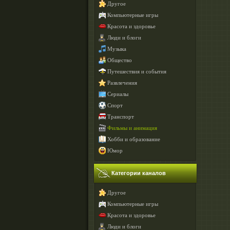
Другое
Компьютерные игры
Красота и здоровье
Люди и блоги
Музыка
Общество
Путешествия и события
Развлечения
Сериалы
Спорт
Транспорт
Фильмы и анимация
Хобби и образование
Юмор
Категории каналов
Другое
Компьютерные игры
Красота и здоровье
Люди и блоги