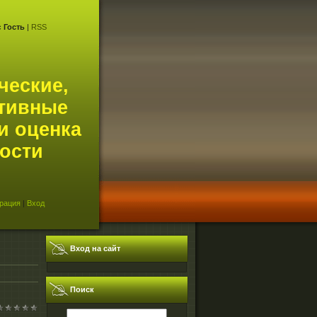
с
Гость
|
RSS
ческие,
тивные
и оценка
ости
рация
|
Вход
Вход на сайт
Поиск