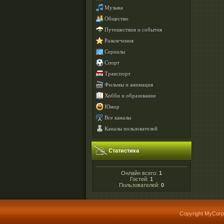
Музыка
Общество
Путешествия и события
Развлечения
Сериалы
Спорт
Транспорт
Фильмы и анимация
Хобби и образование
Юмор
Все каналы
Каналы пользователей
Статистика
Онлайн всего:
1
Гостей:
1
Пользователей:
0
Copyright MyCorp