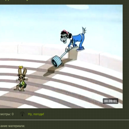
00:09:01
смотры
: 0
Ну, погоди!
ание материала
: