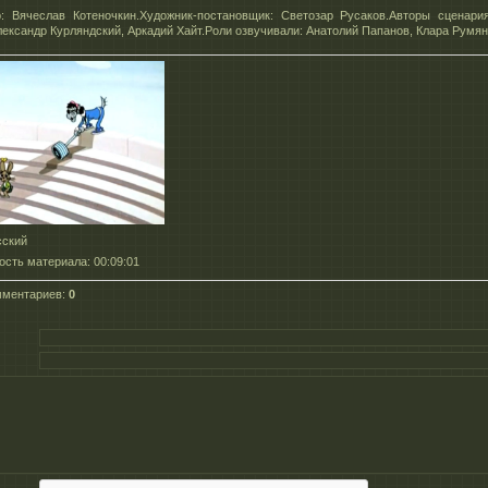
: Вячеслав Котеночкин.Художник-постановщик: Светозар Русаков.Авторы сценари
лександр Курляндский, Аркадий Хайт.Роли озвучивали: Анатолий Папанов, Клара Румян
сский
ость материала
: 00:09:01
мментариев
:
0