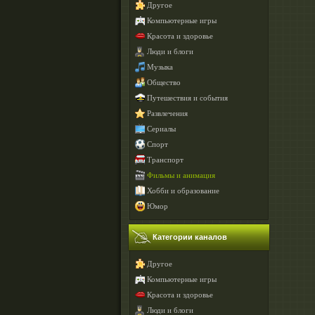
Другое
Компьютерные игры
Красота и здоровье
Люди и блоги
Музыка
Общество
Путешествия и события
Развлечения
Сериалы
Спорт
Транспорт
Фильмы и анимация
Хобби и образование
Юмор
Категории каналов
Другое
Компьютерные игры
Красота и здоровье
Люди и блоги