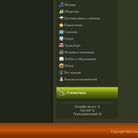
Музыка
Общество
Путешествия и события
Развлечения
Сериалы
Спорт
Транспорт
Фильмы и анимация
Хобби и образование
Юмор
Все каналы
Каналы пользователей
Статистика
Онлайн всего:
1
Гостей:
1
Пользователей:
0
Copyright MyCorp