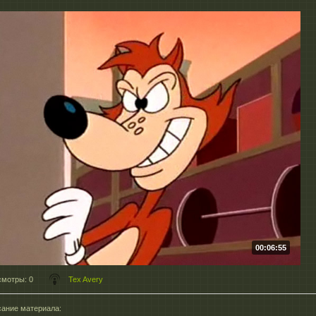
00:06:55
смотры
: 0
Tex Avery
ание материала
: