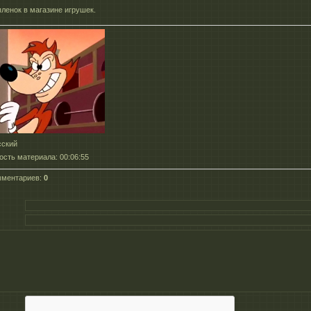
пленок в магазине игрушек.
сский
ость материала
: 00:06:55
мментариев
:
0