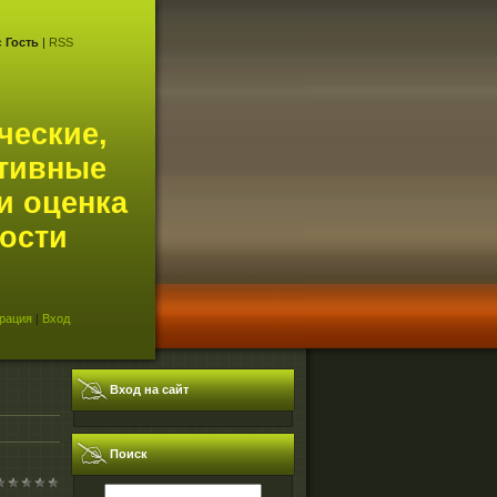
с
Гость
|
RSS
ческие,
тивные
и оценка
ости
рация
|
Вход
Вход на сайт
Поиск