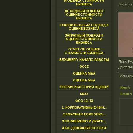
И ОЦЕНКА СТОИМОСТИ
БИЗНЕСА
Лис и цы
ДОХОДНЫЙ ПОДХОД К
ОЦЕНКЕ СТОИМОСТИ
БИЗНЕСА
СРАВНИТЕЛЬНЫЙ ПОДХОД К
ОЦЕНКЕ БИЗНЕСА
ЗАТРАТНЫЙ ПОДХОД К
ОЦЕНКЕ СТОИМОСТИ
БИЗНЕСА
ОТЧЕТ ОБ ОЦЕНКЕ
СТОИМОСТИ БИЗНЕСА
БЛУМБЕРГ: НАЧАЛО РАБОТЫ
Язык
: Ру
ЭССЕ
Длительн
ОЦЕНКА M&A
Всего ко
ОЦЕНКА M&A
ТЕОРИЯ И ИСТОРИЯ ОЦЕНКИ
Имя *:
МСО
Email *:
ФСО 12, 13
1. КОРПОРАТИВНЫЕ ФИН...
2.КОРФИН И КОРП.УПРА...
3.КФ.ФИНИНФО И ДИАГН...
4.КФ. ДЕНЕЖНЫЕ ПОТОКИ