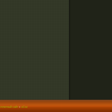
сплатный сайт
с
uCoz