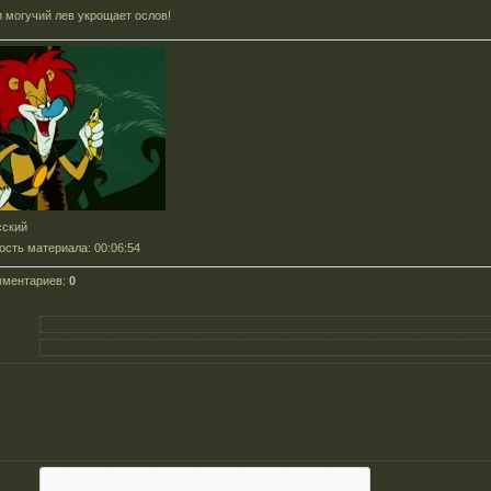
и могучий лев укрощает ослов!
сский
ость материала
: 00:06:54
мментариев
:
0