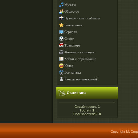
Музыка
Общество
Путешествия и события
Развлечения
Сериалы
Спорт
Транспорт
Фильмы и анимация
Хобби и образование
Юмор
Все каналы
Каналы пользователей
Статистика
Онлайн всего:
1
Гостей:
1
Пользователей:
0
Copyright MyCorp