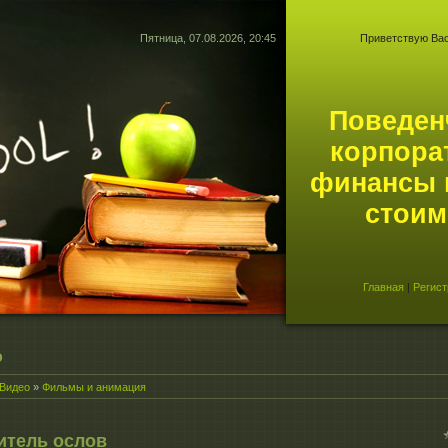
Пятница, 07.08.2026, 20:45
Приветствую Ва
Поведен
корпора
финансы 
стоим
Главная
|
Регист
о
Видео
»
Фильмы и анимация
итель ослов