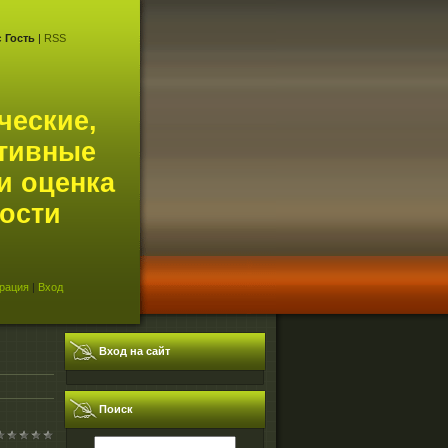
с
Гость
|
RSS
ческие,
тивные
и оценка
ости
рация
|
Вход
Вход на сайт
Поиск