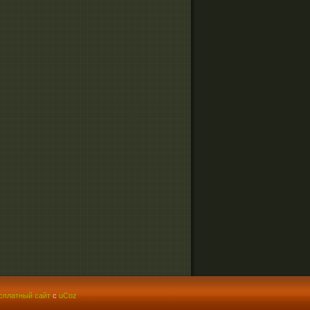
сплатный сайт
с
uCoz