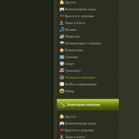
Другое
Компьютерные игры
Красота и здоровье
Люди и блоги
Музыка
Общество
Путешествия и события
Развлечения
Сериалы
Спорт
Транспорт
Фильмы и анимация
Хобби и образование
Юмор
Категории каналов
Другое
Компьютерные игры
Красота и здоровье
Люди и блоги