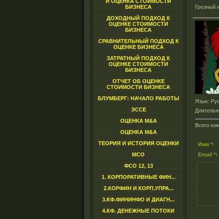
И ОЦЕНКА СТОИМОСТИ
БИЗНЕСА
Грозный 
ДОХОДНЫЙ ПОДХОД К
ОЦЕНКЕ СТОИМОСТИ
БИЗНЕСА
СРАВНИТЕЛЬНЫЙ ПОДХОД К
ОЦЕНКЕ БИЗНЕСА
ЗАТРАТНЫЙ ПОДХОД К
ОЦЕНКЕ СТОИМОСТИ
БИЗНЕСА
ОТЧЕТ ОБ ОЦЕНКЕ
СТОИМОСТИ БИЗНЕСА
БЛУМБЕРГ: НАЧАЛО РАБОТЫ
Язык
: Ру
ЭССЕ
Длительн
ОЦЕНКА M&A
Всего ко
ОЦЕНКА M&A
ТЕОРИЯ И ИСТОРИЯ ОЦЕНКИ
Имя *:
МСО
Email *:
ФСО 12, 13
1. КОРПОРАТИВНЫЕ ФИН...
2.КОРФИН И КОРП.УПРА...
3.КФ.ФИНИНФО И ДИАГН...
4.КФ. ДЕНЕЖНЫЕ ПОТОКИ