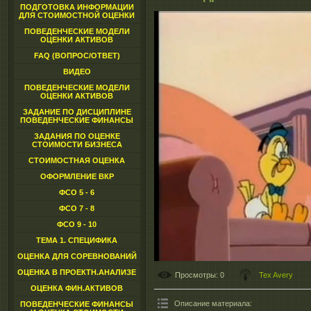
ПОДГОТОВКА ИНФОРМАЦИИ
ДЛЯ СТОИМОСТНОЙ ОЦЕНКИ
ПОВЕДЕНЧЕСКИЕ МОДЕЛИ
ОЦЕНКИ АКТИВОВ
FAQ (ВОПРОС/ОТВЕТ)
ВИДЕО
ПОВЕДЕНЧЕСКИЕ МОДЕЛИ
ОЦЕНКИ АКТИВОВ
ЗАДАНИЕ ПО ДИСЦИПЛИНЕ
ПОВЕДЕНЧЕСКИЕ ФИНАНСЫ
ЗАДАНИЯ ПО ОЦЕНКЕ
СТОИМОСТИ БИЗНЕСА
СТОИМОСТНАЯ ОЦЕНКА
ОФОРМЛЕНИЕ ВКР
ФСО 5 - 6
ФСО 7 - 8
ФСО 9 - 10
ТЕМА 1. СПЕЦИФИКА
ОЦЕНКА ДЛЯ СОРЕВНОВАНИЙ
ОЦЕНКА В ПРОЕКТН.АНАЛИЗЕ
Просмотры
: 0
Tex Avery
ОЦЕНКА ФИН.АКТИВОВ
Описание материала
:
ПОВЕДЕНЧЕСКИЕ ФИНАНСЫ