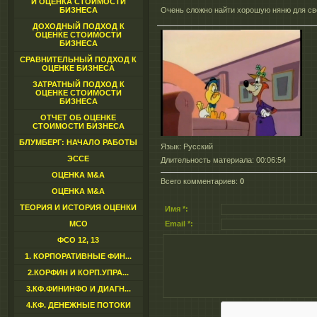
И ОЦЕНКА СТОИМОСТИ
БИЗНЕСА
Очень сложно найти хорошую няню для св
ДОХОДНЫЙ ПОДХОД К
ОЦЕНКЕ СТОИМОСТИ
БИЗНЕСА
СРАВНИТЕЛЬНЫЙ ПОДХОД К
ОЦЕНКЕ БИЗНЕСА
ЗАТРАТНЫЙ ПОДХОД К
ОЦЕНКЕ СТОИМОСТИ
БИЗНЕСА
ОТЧЕТ ОБ ОЦЕНКЕ
СТОИМОСТИ БИЗНЕСА
БЛУМБЕРГ: НАЧАЛО РАБОТЫ
Язык
: Русский
ЭССЕ
Длительность материала
: 00:06:54
ОЦЕНКА M&A
Всего комментариев
:
0
ОЦЕНКА M&A
ТЕОРИЯ И ИСТОРИЯ ОЦЕНКИ
Имя *:
МСО
Email *:
ФСО 12, 13
1. КОРПОРАТИВНЫЕ ФИН...
2.КОРФИН И КОРП.УПРА...
3.КФ.ФИНИНФО И ДИАГН...
4.КФ. ДЕНЕЖНЫЕ ПОТОКИ