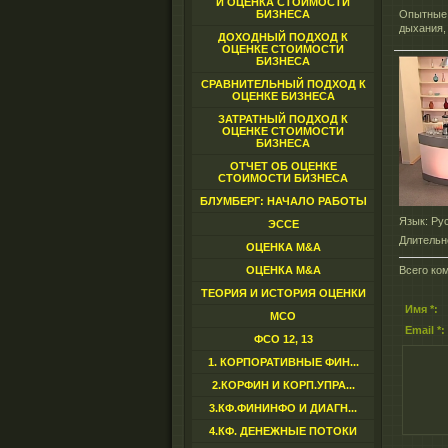
И ОЦЕНКА СТОИМОСТИ
БИЗНЕСА
Опытные 
дыхания,
ДОХОДНЫЙ ПОДХОД К
ОЦЕНКЕ СТОИМОСТИ
БИЗНЕСА
СРАВНИТЕЛЬНЫЙ ПОДХОД К
ОЦЕНКЕ БИЗНЕСА
ЗАТРАТНЫЙ ПОДХОД К
ОЦЕНКЕ СТОИМОСТИ
БИЗНЕСА
ОТЧЕТ ОБ ОЦЕНКЕ
СТОИМОСТИ БИЗНЕСА
БЛУМБЕРГ: НАЧАЛО РАБОТЫ
Язык
: Ру
ЭССЕ
Длительн
ОЦЕНКА M&A
ОЦЕНКА M&A
Всего ко
ТЕОРИЯ И ИСТОРИЯ ОЦЕНКИ
Имя *:
МСО
Email *:
ФСО 12, 13
1. КОРПОРАТИВНЫЕ ФИН...
2.КОРФИН И КОРП.УПРА...
3.КФ.ФИНИНФО И ДИАГН...
4.КФ. ДЕНЕЖНЫЕ ПОТОКИ