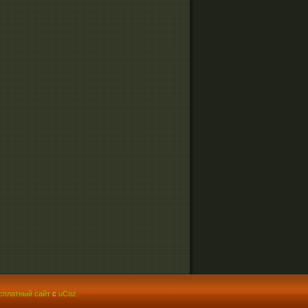
сплатный сайт
с
uCoz