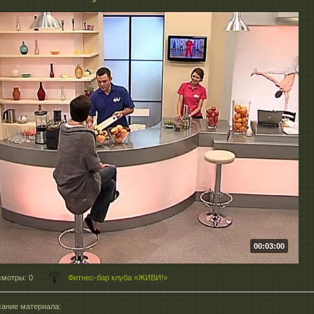
00:03:00
смотры
: 0
Фитнес-бар клуба «ЖИВИ!»
ание материала
: