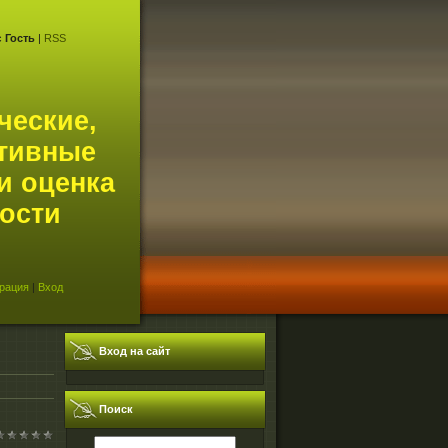
с
Гость
|
RSS
ческие,
тивные
и оценка
ости
рация
|
Вход
Вход на сайт
Поиск