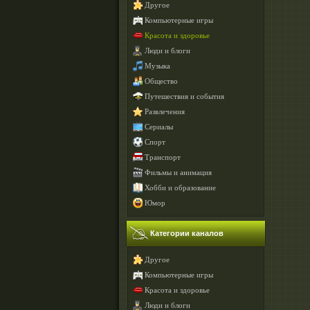
Другое
Компьютерные игры
Красота и здоровье
Люди и блоги
Музыка
Общество
Путешествия и события
Развлечения
Сериалы
Спорт
Транспорт
Фильмы и анимация
Хобби и образование
Юмор
Категории каналов
Другое
Компьютерные игры
Красота и здоровье
Люди и блоги