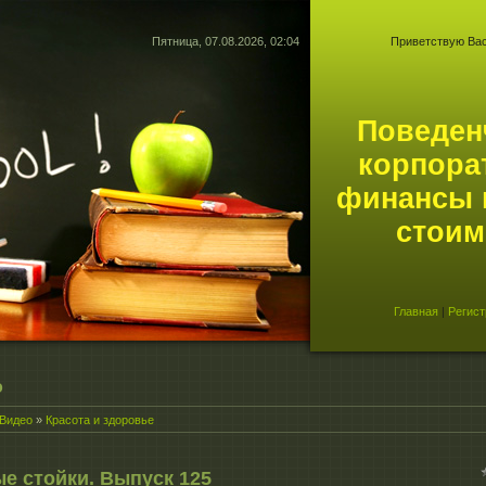
Пятница, 07.08.2026, 02:04
Приветствую Ва
Поведен
корпора
финансы 
стоим
Главная
|
Регист
о
Видео
»
Красота и здоровье
е стойки. Выпуск 125