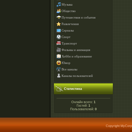
Музыка
Общество
Путешествия и события
Развлечения
Сериалы
Спорт
Транспорт
Фильмы и анимация
Хобби и образование
Юмор
Все каналы
Каналы пользователей
Статистика
Онлайн всего:
1
Гостей:
1
Пользователей:
0
Copyright MyCorp