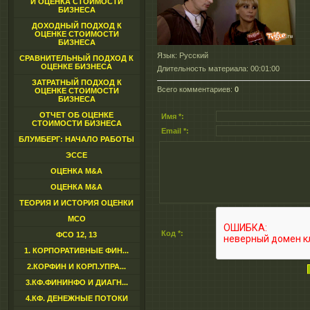
И ОЦЕНКА СТОИМОСТИ
БИЗНЕСА
ДОХОДНЫЙ ПОДХОД К
ОЦЕНКЕ СТОИМОСТИ
БИЗНЕСА
Язык
: Русский
СРАВНИТЕЛЬНЫЙ ПОДХОД К
ОЦЕНКЕ БИЗНЕСА
Длительность материала
: 00:01:00
ЗАТРАТНЫЙ ПОДХОД К
Всего комментариев
:
0
ОЦЕНКЕ СТОИМОСТИ
БИЗНЕСА
ОТЧЕТ ОБ ОЦЕНКЕ
Имя *:
СТОИМОСТИ БИЗНЕСА
Email *:
БЛУМБЕРГ: НАЧАЛО РАБОТЫ
ЭССЕ
ОЦЕНКА M&A
ОЦЕНКА M&A
ТЕОРИЯ И ИСТОРИЯ ОЦЕНКИ
МСО
Код *:
ФСО 12, 13
1. КОРПОРАТИВНЫЕ ФИН...
2.КОРФИН И КОРП.УПРА...
3.КФ.ФИНИНФО И ДИАГН...
4.КФ. ДЕНЕЖНЫЕ ПОТОКИ