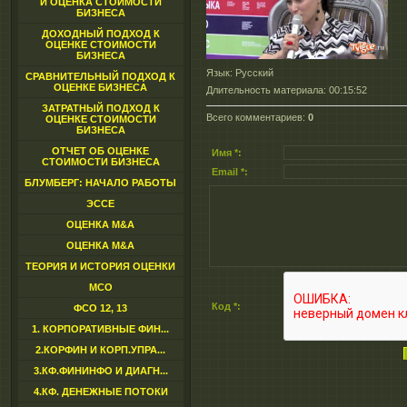
И ОЦЕНКА СТОИМОСТИ
БИЗНЕСА
ДОХОДНЫЙ ПОДХОД К
ОЦЕНКЕ СТОИМОСТИ
БИЗНЕСА
Язык
: Русский
СРАВНИТЕЛЬНЫЙ ПОДХОД К
ОЦЕНКЕ БИЗНЕСА
Длительность материала
: 00:15:52
ЗАТРАТНЫЙ ПОДХОД К
Всего комментариев
:
0
ОЦЕНКЕ СТОИМОСТИ
БИЗНЕСА
ОТЧЕТ ОБ ОЦЕНКЕ
Имя *:
СТОИМОСТИ БИЗНЕСА
Email *:
БЛУМБЕРГ: НАЧАЛО РАБОТЫ
ЭССЕ
ОЦЕНКА M&A
ОЦЕНКА M&A
ТЕОРИЯ И ИСТОРИЯ ОЦЕНКИ
МСО
Код *:
ФСО 12, 13
1. КОРПОРАТИВНЫЕ ФИН...
2.КОРФИН И КОРП.УПРА...
3.КФ.ФИНИНФО И ДИАГН...
4.КФ. ДЕНЕЖНЫЕ ПОТОКИ