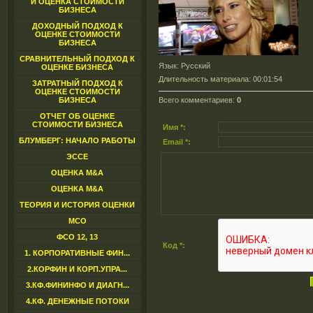
И ОЦЕНКА СТОИМОСТИ
БИЗНЕСА
ДОХОДНЫЙ ПОДХОД К
ОЦЕНКЕ СТОИМОСТИ
БИЗНЕСА
СРАВНИТЕЛЬНЫЙ ПОДХОД К
Язык
: Русский
ОЦЕНКЕ БИЗНЕСА
Длительность материала
: 00:01:54
ЗАТРАТНЫЙ ПОДХОД К
ОЦЕНКЕ СТОИМОСТИ
Всего комментариев
:
0
БИЗНЕСА
ОТЧЕТ ОБ ОЦЕНКЕ
СТОИМОСТИ БИЗНЕСА
Имя *:
БЛУМБЕРГ: НАЧАЛО РАБОТЫ
Email *:
ЭССЕ
ОЦЕНКА M&A
ОЦЕНКА M&A
ТЕОРИЯ И ИСТОРИЯ ОЦЕНКИ
МСО
ФСО 12, 13
Код *:
1. КОРПОРАТИВНЫЕ ФИН...
2.КОРФИН И КОРП.УПРА...
3.КФ.ФИНИНФО И ДИАГН...
4.КФ. ДЕНЕЖНЫЕ ПОТОКИ