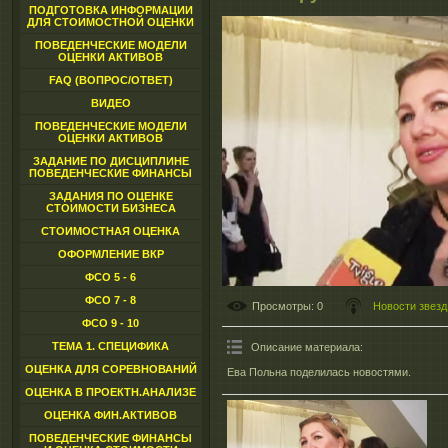
ПОДГОТОВКА ИНФОРМАЦИИ
ДЛЯ СТОИМОСТНОЙ ОЦЕНКИ
ПОВЕДЕНЧЕСКИЕ МОДЕЛИ
ОЦЕНКИ АКТИВОВ
FAQ (ВОПРОС/ОТВЕТ)
ВИДЕО
ПОВЕДЕНЧЕСКИЕ МОДЕЛИ
ОЦЕНКИ АКТИВОВ
ЗАДАНИЕ ПО ДИСЦИПЛИНЕ
ПОВЕДЕНЧЕСКИЕ ФИНАНСЫ
ЗАДАНИЯ ПО ОЦЕНКЕ
СТОИМОСТИ БИЗНЕСА
СТОИМОСТНАЯ ОЦЕНКА
ОФОРМЛЕНИЕ ВКР
ФСО 5 - 6
ФСО 7 - 8
Просмотры
: 0
Новости звезд
ФСО 9 - 10
ТЕМА 1. СПЕЦИФИКА
Описание материала
:
ОЦЕНКА ДЛЯ СОРЕВНОВАНИЙ
Ева Польна поделилась новостями.
ОЦЕНКА В ПРОЕКТН.АНАЛИЗЕ
ОЦЕНКА ФИН.АКТИВОВ
ПОВЕДЕНЧЕСКИЕ ФИНАНСЫ