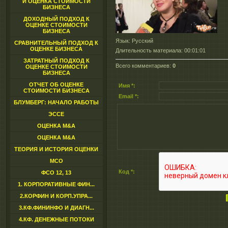
И ОЦЕНКА СТОИМОСТИ
БИЗНЕСА
ДОХОДНЫЙ ПОДХОД К
ОЦЕНКЕ СТОИМОСТИ
БИЗНЕСА
Язык
: Русский
СРАВНИТЕЛЬНЫЙ ПОДХОД К
ОЦЕНКЕ БИЗНЕСА
Длительность материала
: 00:01:01
ЗАТРАТНЫЙ ПОДХОД К
Всего комментариев
:
0
ОЦЕНКЕ СТОИМОСТИ
БИЗНЕСА
ОТЧЕТ ОБ ОЦЕНКЕ
Имя *:
СТОИМОСТИ БИЗНЕСА
Email *:
БЛУМБЕРГ: НАЧАЛО РАБОТЫ
ЭССЕ
ОЦЕНКА M&A
ОЦЕНКА M&A
ТЕОРИЯ И ИСТОРИЯ ОЦЕНКИ
МСО
Код *:
ФСО 12, 13
1. КОРПОРАТИВНЫЕ ФИН...
2.КОРФИН И КОРП.УПРА...
3.КФ.ФИНИНФО И ДИАГН...
4.КФ. ДЕНЕЖНЫЕ ПОТОКИ