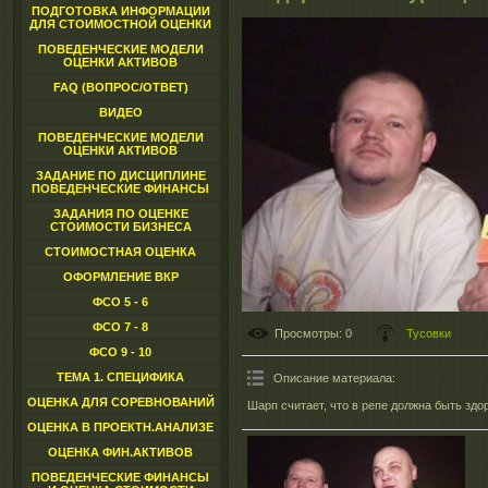
ПОДГОТОВКА ИНФОРМАЦИИ
ДЛЯ СТОИМОСТНОЙ ОЦЕНКИ
ПОВЕДЕНЧЕСКИЕ МОДЕЛИ
ОЦЕНКИ АКТИВОВ
FAQ (ВОПРОС/ОТВЕТ)
ВИДЕО
ПОВЕДЕНЧЕСКИЕ МОДЕЛИ
ОЦЕНКИ АКТИВОВ
ЗАДАНИЕ ПО ДИСЦИПЛИНЕ
ПОВЕДЕНЧЕСКИЕ ФИНАНСЫ
ЗАДАНИЯ ПО ОЦЕНКЕ
СТОИМОСТИ БИЗНЕСА
СТОИМОСТНАЯ ОЦЕНКА
ОФОРМЛЕНИЕ ВКР
ФСО 5 - 6
ФСО 7 - 8
Просмотры
: 0
Тусовки
ФСО 9 - 10
ТЕМА 1. СПЕЦИФИКА
Описание материала
:
ОЦЕНКА ДЛЯ СОРЕВНОВАНИЙ
Шарп считает, что в репе должна быть здо
ОЦЕНКА В ПРОЕКТН.АНАЛИЗЕ
ОЦЕНКА ФИН.АКТИВОВ
ПОВЕДЕНЧЕСКИЕ ФИНАНСЫ