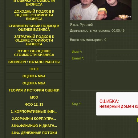
И ОЦЕНКА СТОИМОСТИ
БИЗНЕСА
ДОХОДНЫЙ ПОДХОД К
ОЦЕНКЕ СТОИМОСТИ
БИЗНЕСА
Язык
: Русский
СРАВНИТЕЛЬНЫЙ ПОДХОД К
ОЦЕНКЕ БИЗНЕСА
Длительность материала
: 00:00:49
ЗАТРАТНЫЙ ПОДХОД К
Всего комментариев
:
0
ОЦЕНКЕ СТОИМОСТИ
БИЗНЕСА
ОТЧЕТ ОБ ОЦЕНКЕ
Имя *:
СТОИМОСТИ БИЗНЕСА
Email *:
БЛУМБЕРГ: НАЧАЛО РАБОТЫ
ЭССЕ
ОЦЕНКА M&A
ОЦЕНКА M&A
ТЕОРИЯ И ИСТОРИЯ ОЦЕНКИ
МСО
Код *:
ФСО 12, 13
1. КОРПОРАТИВНЫЕ ФИН...
2.КОРФИН И КОРП.УПРА...
3.КФ.ФИНИНФО И ДИАГН...
4.КФ. ДЕНЕЖНЫЕ ПОТОКИ