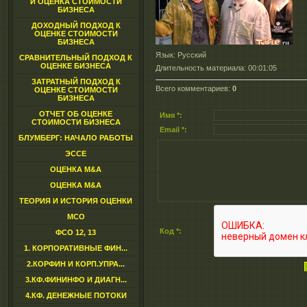
И ОЦЕНКА СТОИМОСТИ
БИЗНЕСА
ДОХОДНЫЙ ПОДХОД К
ОЦЕНКЕ СТОИМОСТИ
БИЗНЕСА
Язык
: Русский
СРАВНИТЕЛЬНЫЙ ПОДХОД К
ОЦЕНКЕ БИЗНЕСА
Длительность материала
: 00:01:05
ЗАТРАТНЫЙ ПОДХОД К
Всего комментариев
:
0
ОЦЕНКЕ СТОИМОСТИ
БИЗНЕСА
ОТЧЕТ ОБ ОЦЕНКЕ
Имя *:
СТОИМОСТИ БИЗНЕСА
Email *:
БЛУМБЕРГ: НАЧАЛО РАБОТЫ
ЭССЕ
ОЦЕНКА M&A
ОЦЕНКА M&A
ТЕОРИЯ И ИСТОРИЯ ОЦЕНКИ
МСО
Код *:
ФСО 12, 13
1. КОРПОРАТИВНЫЕ ФИН...
2.КОРФИН И КОРП.УПРА...
3.КФ.ФИНИНФО И ДИАГН...
4.КФ. ДЕНЕЖНЫЕ ПОТОКИ