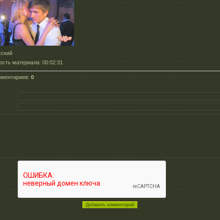
сский
ость материала
: 00:02:31
мментариев
:
0