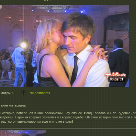
00:02:31
смотры
: 0
No comments
ание материала
:
 история, повергшая в шок российский шоу-бизнес. Влад Топалов и Оля Руденко (pr
азарева). Парочка всерьез заявляет о скоройсвадьбе. Об этой истории уже писали в га
растного поцелуяпарочки еще никто не видел!