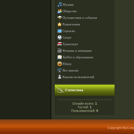
Музыка
Общество
Путешествия и события
Развлечения
Сериалы
Спорт
Транспорт
Фильмы и анимация
Хобби и образование
Юмор
Все каналы
Каналы пользователей
Статистика
Онлайн всего:
1
Гостей:
1
Пользователей:
0
Copyright MyCorp