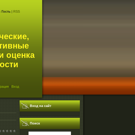
с
Гость
|
RSS
ческие,
тивные
и оценка
ости
рация
|
Вход
Вход на сайт
Поиск