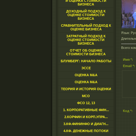
И ОЦЕНКА СТОИМОСТИ
БИЗНЕСА
ДОХОДНЫЙ ПОДХОД К
ОЦЕНКЕ СТОИМОСТИ
БИЗНЕСА
СРАВНИТЕЛЬНЫЙ ПОДХОД К
ОЦЕНКЕ БИЗНЕСА
Язык
: Ру
ЗАТРАТНЫЙ ПОДХОД К
Длительн
ОЦЕНКЕ СТОИМОСТИ
БИЗНЕСА
Всего ко
ОТЧЕТ ОБ ОЦЕНКЕ
СТОИМОСТИ БИЗНЕСА
Имя *:
БЛУМБЕРГ: НАЧАЛО РАБОТЫ
Email *:
ЭССЕ
ОЦЕНКА M&A
ОЦЕНКА M&A
ТЕОРИЯ И ИСТОРИЯ ОЦЕНКИ
МСО
ФСО 12, 13
1. КОРПОРАТИВНЫЕ ФИН...
Код *:
2.КОРФИН И КОРП.УПРА...
3.КФ.ФИНИНФО И ДИАГН...
4.КФ. ДЕНЕЖНЫЕ ПОТОКИ