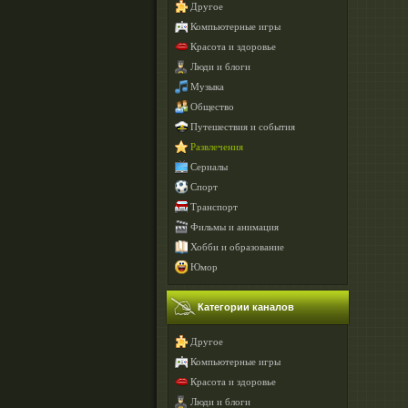
Другое
Компьютерные игры
Красота и здоровье
Люди и блоги
Музыка
Общество
Путешествия и события
Развлечения
Сериалы
Спорт
Транспорт
Фильмы и анимация
Хобби и образование
Юмор
Категории каналов
Другое
Компьютерные игры
Красота и здоровье
Люди и блоги