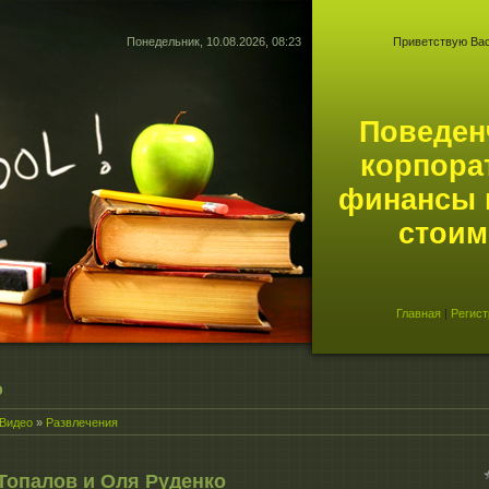
Понедельник, 10.08.2026, 08:23
Приветствую Ва
Поведен
корпора
финансы 
стоим
Главная
|
Регист
о
Видео
»
Развлечения
Топалов и Оля Руденко