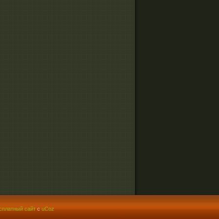
сплатный сайт
с
uCoz