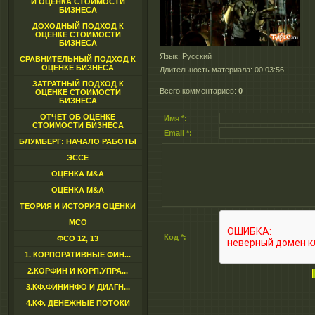
И ОЦЕНКА СТОИМОСТИ
БИЗНЕСА
ДОХОДНЫЙ ПОДХОД К
ОЦЕНКЕ СТОИМОСТИ
БИЗНЕСА
Язык
: Русский
СРАВНИТЕЛЬНЫЙ ПОДХОД К
ОЦЕНКЕ БИЗНЕСА
Длительность материала
: 00:03:56
ЗАТРАТНЫЙ ПОДХОД К
Всего комментариев
:
0
ОЦЕНКЕ СТОИМОСТИ
БИЗНЕСА
ОТЧЕТ ОБ ОЦЕНКЕ
Имя *:
СТОИМОСТИ БИЗНЕСА
Email *:
БЛУМБЕРГ: НАЧАЛО РАБОТЫ
ЭССЕ
ОЦЕНКА M&A
ОЦЕНКА M&A
ТЕОРИЯ И ИСТОРИЯ ОЦЕНКИ
МСО
Код *:
ФСО 12, 13
1. КОРПОРАТИВНЫЕ ФИН...
2.КОРФИН И КОРП.УПРА...
3.КФ.ФИНИНФО И ДИАГН...
4.КФ. ДЕНЕЖНЫЕ ПОТОКИ