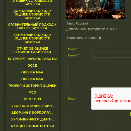
И ОЦЕНКА СТОИМОСТИ
БИЗНЕСА
ДОХОДНЫЙ ПОДХОД К
ОЦЕНКЕ СТОИМОСТИ
БИЗНЕСА
Язык
: Русский
СРАВНИТЕЛЬНЫЙ ПОДХОД К
ОЦЕНКЕ БИЗНЕСА
Длительность материала
: 00:03:56
ЗАТРАТНЫЙ ПОДХОД К
Всего комментариев
:
0
ОЦЕНКЕ СТОИМОСТИ
БИЗНЕСА
ОТЧЕТ ОБ ОЦЕНКЕ
Имя *:
СТОИМОСТИ БИЗНЕСА
Email *:
БЛУМБЕРГ: НАЧАЛО РАБОТЫ
ЭССЕ
ОЦЕНКА M&A
ОЦЕНКА M&A
ТЕОРИЯ И ИСТОРИЯ ОЦЕНКИ
МСО
Код *:
ФСО 12, 13
1. КОРПОРАТИВНЫЕ ФИН...
2.КОРФИН И КОРП.УПРА...
3.КФ.ФИНИНФО И ДИАГН...
4.КФ. ДЕНЕЖНЫЕ ПОТОКИ