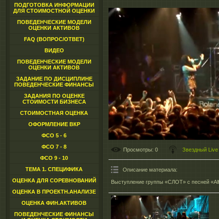
ПОДГОТОВКА ИНФОРМАЦИИ
ДЛЯ СТОИМОСТНОЙ ОЦЕНКИ
ПОВЕДЕНЧЕСКИЕ МОДЕЛИ
ОЦЕНКИ АКТИВОВ
FAQ (ВОПРОС/ОТВЕТ)
ВИДЕО
ПОВЕДЕНЧЕСКИЕ МОДЕЛИ
ОЦЕНКИ АКТИВОВ
ЗАДАНИЕ ПО ДИСЦИПЛИНЕ
ПОВЕДЕНЧЕСКИЕ ФИНАНСЫ
ЗАДАНИЯ ПО ОЦЕНКЕ
СТОИМОСТИ БИЗНЕСА
СТОИМОСТНАЯ ОЦЕНКА
ОФОРМЛЕНИЕ ВКР
ФСО 5 - 6
ФСО 7 - 8
Просмотры
: 0
Звездный Live
ФСО 9 - 10
ТЕМА 1. СПЕЦИФИКА
Описание материала
:
ОЦЕНКА ДЛЯ СОРЕВНОВАНИЙ
Выступление группы «СЛОТ» с песней «Alf
ОЦЕНКА В ПРОЕКТН.АНАЛИЗЕ
ОЦЕНКА ФИН.АКТИВОВ
ПОВЕДЕНЧЕСКИЕ ФИНАНСЫ