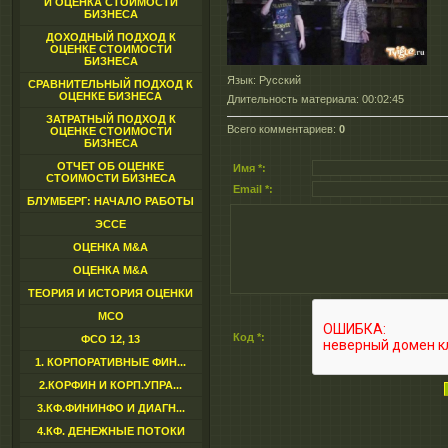
И ОЦЕНКА СТОИМОСТИ
БИЗНЕСА
ДОХОДНЫЙ ПОДХОД К
ОЦЕНКЕ СТОИМОСТИ
БИЗНЕСА
Язык
: Русский
СРАВНИТЕЛЬНЫЙ ПОДХОД К
ОЦЕНКЕ БИЗНЕСА
Длительность материала
: 00:02:45
ЗАТРАТНЫЙ ПОДХОД К
Всего комментариев
:
0
ОЦЕНКЕ СТОИМОСТИ
БИЗНЕСА
ОТЧЕТ ОБ ОЦЕНКЕ
Имя *:
СТОИМОСТИ БИЗНЕСА
Email *:
БЛУМБЕРГ: НАЧАЛО РАБОТЫ
ЭССЕ
ОЦЕНКА M&A
ОЦЕНКА M&A
ТЕОРИЯ И ИСТОРИЯ ОЦЕНКИ
МСО
Код *:
ФСО 12, 13
1. КОРПОРАТИВНЫЕ ФИН...
2.КОРФИН И КОРП.УПРА...
3.КФ.ФИНИНФО И ДИАГН...
4.КФ. ДЕНЕЖНЫЕ ПОТОКИ