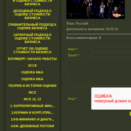
И ОЦЕНКА СТОИМОСТИ
БИЗНЕСА
ДОХОДНЫЙ ПОДХОД К
ОЦЕНКЕ СТОИМОСТИ
БИЗНЕСА
Язык
: Русский
СРАВНИТЕЛЬНЫЙ ПОДХОД К
ОЦЕНКЕ БИЗНЕСА
Длительность материала
: 00:05:15
ЗАТРАТНЫЙ ПОДХОД К
Всего комментариев
:
0
ОЦЕНКЕ СТОИМОСТИ
БИЗНЕСА
ОТЧЕТ ОБ ОЦЕНКЕ
Имя *:
СТОИМОСТИ БИЗНЕСА
Email *:
БЛУМБЕРГ: НАЧАЛО РАБОТЫ
ЭССЕ
ОЦЕНКА M&A
ОЦЕНКА M&A
ТЕОРИЯ И ИСТОРИЯ ОЦЕНКИ
МСО
Код *:
ФСО 12, 13
1. КОРПОРАТИВНЫЕ ФИН...
2.КОРФИН И КОРП.УПРА...
3.КФ.ФИНИНФО И ДИАГН...
4.КФ. ДЕНЕЖНЫЕ ПОТОКИ