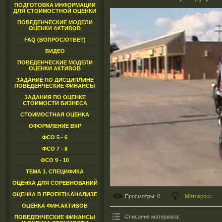
ПОДГОТОВКА ИНФОРМАЦИИ
ДЛЯ СТОИМОСТНОЙ ОЦЕНКИ
ПОВЕДЕНЧЕСКИЕ МОДЕЛИ
ОЦЕНКИ АКТИВОВ
FAQ (ВОПРОС/ОТВЕТ)
ВИДЕО
ПОВЕДЕНЧЕСКИЕ МОДЕЛИ
ОЦЕНКИ АКТИВОВ
ЗАДАНИЕ ПО ДИСЦИПЛИНЕ
ПОВЕДЕНЧЕСКИЕ ФИНАНСЫ
ЗАДАНИЯ ПО ОЦЕНКЕ
СТОИМОСТИ БИЗНЕСА
СТОИМОСТНАЯ ОЦЕНКА
ОФОРМЛЕНИЕ ВКР
ФСО 5 - 6
ФСО 7 - 8
ФСО 9 - 10
ТЕМА 1. СПЕЦИФИКА
ОЦЕНКА ДЛЯ СОРЕВНОВАНИЙ
ОЦЕНКА В ПРОЕКТН.АНАЛИЗЕ
Просмотры
: 0
Мотокросс
ОЦЕНКА ФИН.АКТИВОВ
Описание материала
:
ПОВЕДЕНЧЕСКИЕ ФИНАНСЫ