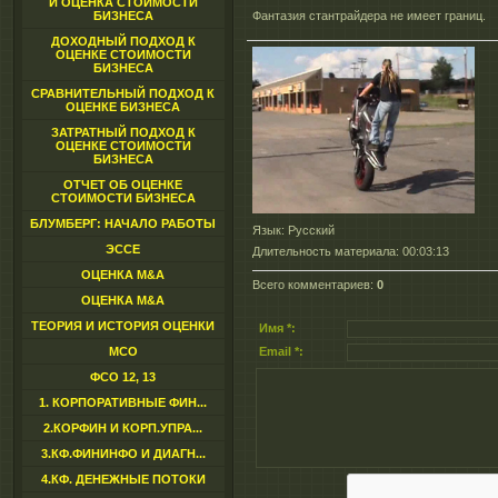
И ОЦЕНКА СТОИМОСТИ
БИЗНЕСА
Фантазия стантрайдера не имеет границ.
ДОХОДНЫЙ ПОДХОД К
ОЦЕНКЕ СТОИМОСТИ
БИЗНЕСА
СРАВНИТЕЛЬНЫЙ ПОДХОД К
ОЦЕНКЕ БИЗНЕСА
ЗАТРАТНЫЙ ПОДХОД К
ОЦЕНКЕ СТОИМОСТИ
БИЗНЕСА
ОТЧЕТ ОБ ОЦЕНКЕ
СТОИМОСТИ БИЗНЕСА
БЛУМБЕРГ: НАЧАЛО РАБОТЫ
Язык
: Русский
ЭССЕ
Длительность материала
: 00:03:13
ОЦЕНКА M&A
Всего комментариев
:
0
ОЦЕНКА M&A
ТЕОРИЯ И ИСТОРИЯ ОЦЕНКИ
Имя *:
МСО
Email *:
ФСО 12, 13
1. КОРПОРАТИВНЫЕ ФИН...
2.КОРФИН И КОРП.УПРА...
3.КФ.ФИНИНФО И ДИАГН...
4.КФ. ДЕНЕЖНЫЕ ПОТОКИ