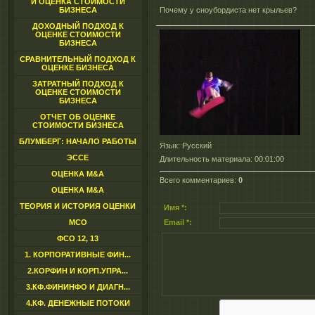
И ОЦЕНКА СТОИМОСТИ
БИЗНЕСА
Почему у сноубордиста нет крыльев?
ДОХОДНЫЙ ПОДХОД К
ОЦЕНКЕ СТОИМОСТИ
БИЗНЕСА
СРАВНИТЕЛЬНЫЙ ПОДХОД К
ОЦЕНКЕ БИЗНЕСА
ЗАТРАТНЫЙ ПОДХОД К
ОЦЕНКЕ СТОИМОСТИ
БИЗНЕСА
ОТЧЕТ ОБ ОЦЕНКЕ
СТОИМОСТИ БИЗНЕСА
БЛУМБЕРГ: НАЧАЛО РАБОТЫ
Язык
: Русский
ЭССЕ
Длительность материала
: 00:01:00
ОЦЕНКА M&A
Всего комментариев
:
0
ОЦЕНКА M&A
ТЕОРИЯ И ИСТОРИЯ ОЦЕНКИ
Имя *:
МСО
Email *:
ФСО 12, 13
1. КОРПОРАТИВНЫЕ ФИН...
2.КОРФИН И КОРП.УПРА...
3.КФ.ФИНИНФО И ДИАГН...
4.КФ. ДЕНЕЖНЫЕ ПОТОКИ