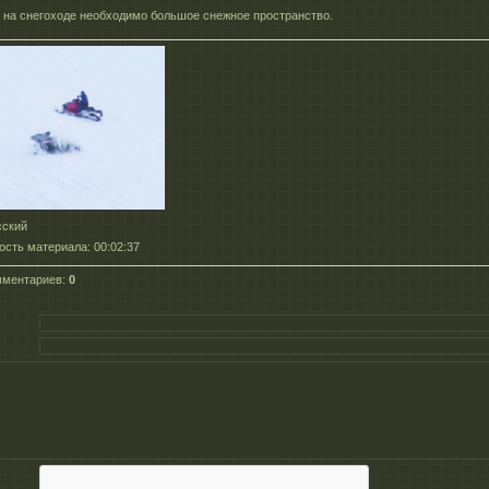
к на снегоходе необходимо большое снежное пространство.
сский
ость материала
: 00:02:37
мментариев
:
0