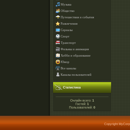
Музыка
Общество
Путешествия и события
Развлечения
Сериалы
Спорт
Транспорт
Фильмы и анимация
Хобби и образование
Юмор
Все каналы
Каналы пользователей
Статистика
Онлайн всего:
1
Гостей:
1
Пользователей:
0
Copyright MyCorp