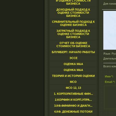
И ОЦЕНКА СТОИМОСТИ
БИЗНЕСА
Для гоно
ДОХОДНЫЙ ПОДХОД К
ОЦЕНКЕ СТОИМОСТИ
БИЗНЕСА
СРАВНИТЕЛЬНЫЙ ПОДХОД К
ОЦЕНКЕ БИЗНЕСА
ЗАТРАТНЫЙ ПОДХОД К
ОЦЕНКЕ СТОИМОСТИ
БИЗНЕСА
ОТЧЕТ ОБ ОЦЕНКЕ
СТОИМОСТИ БИЗНЕСА
БЛУМБЕРГ: НАЧАЛО РАБОТЫ
Язык
: Ру
ЭССЕ
Длительн
ОЦЕНКА M&A
Всего ко
ОЦЕНКА M&A
ТЕОРИЯ И ИСТОРИЯ ОЦЕНКИ
Имя *:
МСО
Email *:
ФСО 12, 13
1. КОРПОРАТИВНЫЕ ФИН...
2.КОРФИН И КОРП.УПРА...
3.КФ.ФИНИНФО И ДИАГН...
4.КФ. ДЕНЕЖНЫЕ ПОТОКИ