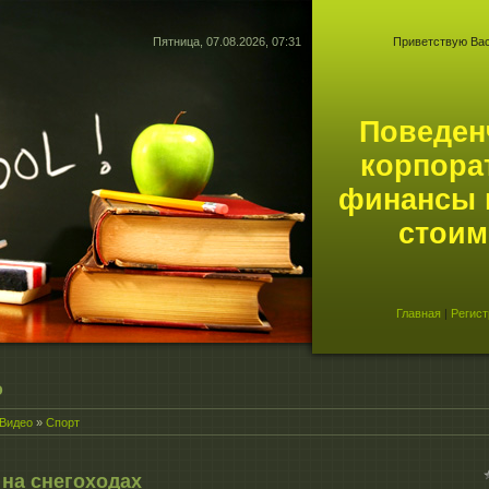
Пятница, 07.08.2026, 07:31
Приветствую Ва
Поведен
корпора
финансы 
стоим
Главная
|
Регист
о
Видео
»
Спорт
 на снегоходах