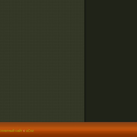
сплатный сайт
с
uCoz