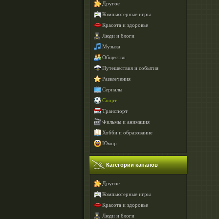
Другое
Компьютерные игры
Красота и здоровье
Люди и блоги
Музыка
Общество
Путешествия и события
Развлечения
Сериалы
Спорт
Транспорт
Фильмы и анимация
Хобби и образование
Юмор
Категории каналов
Другое
Компьютерные игры
Красота и здоровье
Люди и блоги