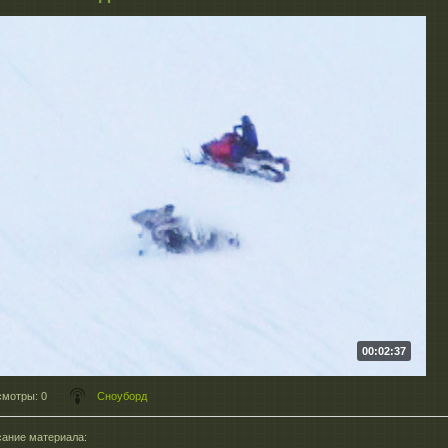
00:02:37
смотры
: 0
Сноуборд
ание материала
: