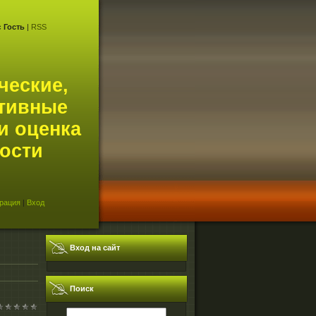
с
Гость
|
RSS
ческие,
тивные
и оценка
ости
рация
|
Вход
Вход на сайт
Поиск