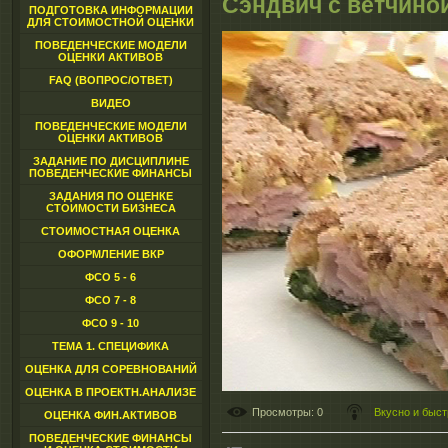
Сэндвич с ветчино
ПОДГОТОВКА ИНФОРМАЦИИ
ДЛЯ СТОИМОСТНОЙ ОЦЕНКИ
ПОВЕДЕНЧЕСКИЕ МОДЕЛИ
ОЦЕНКИ АКТИВОВ
FAQ (ВОПРОС/ОТВЕТ)
ВИДЕО
ПОВЕДЕНЧЕСКИЕ МОДЕЛИ
ОЦЕНКИ АКТИВОВ
ЗАДАНИЕ ПО ДИСЦИПЛИНЕ
ПОВЕДЕНЧЕСКИЕ ФИНАНСЫ
ЗАДАНИЯ ПО ОЦЕНКЕ
СТОИМОСТИ БИЗНЕСА
СТОИМОСТНАЯ ОЦЕНКА
ОФОРМЛЕНИЕ ВКР
ФСО 5 - 6
ФСО 7 - 8
ФСО 9 - 10
ТЕМА 1. СПЕЦИФИКА
ОЦЕНКА ДЛЯ СОРЕВНОВАНИЙ
ОЦЕНКА В ПРОЕКТН.АНАЛИЗЕ
Просмотры
: 0
Вкусно и быст
ОЦЕНКА ФИН.АКТИВОВ
ПОВЕДЕНЧЕСКИЕ ФИНАНСЫ