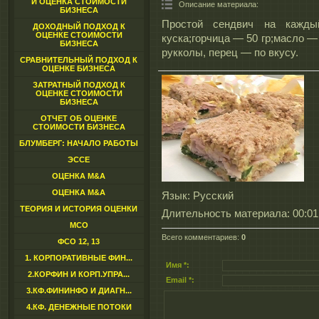
И ОЦЕНКА СТОИМОСТИ
Описание материала
:
БИЗНЕСА
Простой сендвич на кажды
ДОХОДНЫЙ ПОДХОД К
ОЦЕНКЕ СТОИМОСТИ
куска;горчица — 50 гр;масло —
БИЗНЕСА
рукколы, перец — по вкусу.
СРАВНИТЕЛЬНЫЙ ПОДХОД К
ОЦЕНКЕ БИЗНЕСА
ЗАТРАТНЫЙ ПОДХОД К
ОЦЕНКЕ СТОИМОСТИ
БИЗНЕСА
ОТЧЕТ ОБ ОЦЕНКЕ
СТОИМОСТИ БИЗНЕСА
БЛУМБЕРГ: НАЧАЛО РАБОТЫ
ЭССЕ
ОЦЕНКА M&A
ОЦЕНКА M&A
Язык
: Русский
ТЕОРИЯ И ИСТОРИЯ ОЦЕНКИ
Длительность материала
: 00:01
МСО
Всего комментариев
:
0
ФСО 12, 13
1. КОРПОРАТИВНЫЕ ФИН...
Имя *:
2.КОРФИН И КОРП.УПРА...
Email *:
3.КФ.ФИНИНФО И ДИАГН...
4.КФ. ДЕНЕЖНЫЕ ПОТОКИ