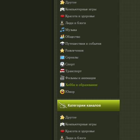
Другое
Компьютерные игры
Красота и здоровье
Люди и блоги
Музыка
Общество
Путешествия и события
Развлечения
Сериалы
Спорт
Транспорт
Фильмы и анимация
Хобби и образование
Юмор
Категории каналов
Другое
Компьютерные игры
Красота и здоровье
Люди и блоги