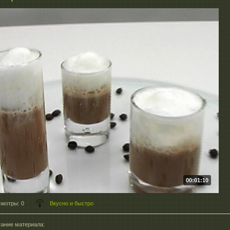
00:01:10
смотры
: 0
Вкусно и быстро
ание материала
: