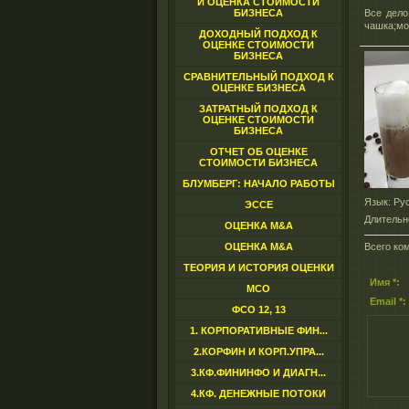
И ОЦЕНКА СТОИМОСТИ
БИЗНЕСА
Все дело
чашка;мо
ДОХОДНЫЙ ПОДХОД К
ОЦЕНКЕ СТОИМОСТИ
БИЗНЕСА
СРАВНИТЕЛЬНЫЙ ПОДХОД К
ОЦЕНКЕ БИЗНЕСА
ЗАТРАТНЫЙ ПОДХОД К
ОЦЕНКЕ СТОИМОСТИ
БИЗНЕСА
ОТЧЕТ ОБ ОЦЕНКЕ
СТОИМОСТИ БИЗНЕСА
БЛУМБЕРГ: НАЧАЛО РАБОТЫ
Язык
: Ру
ЭССЕ
Длительн
ОЦЕНКА M&A
ОЦЕНКА M&A
Всего ко
ТЕОРИЯ И ИСТОРИЯ ОЦЕНКИ
Имя *:
МСО
Email *:
ФСО 12, 13
1. КОРПОРАТИВНЫЕ ФИН...
2.КОРФИН И КОРП.УПРА...
3.КФ.ФИНИНФО И ДИАГН...
4.КФ. ДЕНЕЖНЫЕ ПОТОКИ