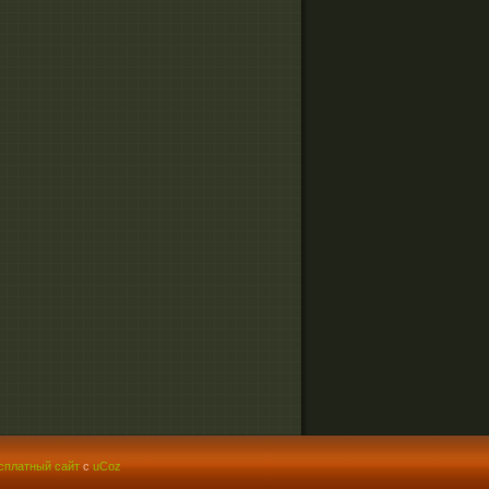
сплатный сайт
с
uCoz