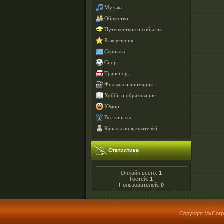
Музыка
Общество
Путешествия и события
Развлечения
Сериалы
Спорт
Транспорт
Фильмы и анимация
Хобби и образование
Юмор
Все каналы
Каналы пользователей
Статистика
Онлайн всего:
1
Гостей:
1
Пользователей:
0
Copyright MyCorp