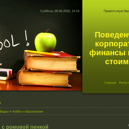
Суббота, 08.08.2026, 14:15
Приветствую Ва
Поведен
корпора
финансы 
стоим
Главная
|
Регист
о
Видео
»
Хобби и образование
 с ромовой пенкой