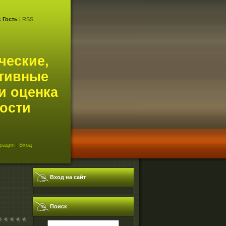
с
Гость
|
RSS
ческие,
тивные
и оценка
ости
рация
|
Вход
Вход на сайт
Поиск