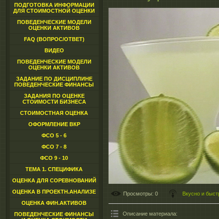
ПОДГОТОВКА ИНФОРМАЦИИ
ДЛЯ СТОИМОСТНОЙ ОЦЕНКИ
ПОВЕДЕНЧЕСКИЕ МОДЕЛИ
ОЦЕНКИ АКТИВОВ
FAQ (ВОПРОС/ОТВЕТ)
ВИДЕО
ПОВЕДЕНЧЕСКИЕ МОДЕЛИ
ОЦЕНКИ АКТИВОВ
ЗАДАНИЕ ПО ДИСЦИПЛИНЕ
ПОВЕДЕНЧЕСКИЕ ФИНАНСЫ
ЗАДАНИЯ ПО ОЦЕНКЕ
СТОИМОСТИ БИЗНЕСА
СТОИМОСТНАЯ ОЦЕНКА
ОФОРМЛЕНИЕ ВКР
ФСО 5 - 6
ФСО 7 - 8
ФСО 9 - 10
ТЕМА 1. СПЕЦИФИКА
ОЦЕНКА ДЛЯ СОРЕВНОВАНИЙ
ОЦЕНКА В ПРОЕКТН.АНАЛИЗЕ
Просмотры
: 0
Вкусно и быст
ОЦЕНКА ФИН.АКТИВОВ
Описание материала
:
ПОВЕДЕНЧЕСКИЕ ФИНАНСЫ