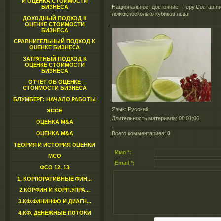
И ОЦЕНКА СТОИМОСТИ
БИЗНЕСА
Национальное достояние Перу.Состав:
ложки;несколько кубиков льда.
ДОХОДНЫЙ ПОДХОД К
ОЦЕНКЕ СТОИМОСТИ
БИЗНЕСА
СРАВНИТЕЛЬНЫЙ ПОДХОД К
ОЦЕНКЕ БИЗНЕСА
ЗАТРАТНЫЙ ПОДХОД К
ОЦЕНКЕ СТОИМОСТИ
БИЗНЕСА
ОТЧЕТ ОБ ОЦЕНКЕ
СТОИМОСТИ БИЗНЕСА
БЛУМБЕРГ: НАЧАЛО РАБОТЫ
Язык
: Русский
ЭССЕ
Длительность материала
: 00:01:06
ОЦЕНКА M&A
ОЦЕНКА M&A
Всего комментариев
:
0
ТЕОРИЯ И ИСТОРИЯ ОЦЕНКИ
Имя *:
МСО
Email *:
ФСО 12, 13
1. КОРПОРАТИВНЫЕ ФИН...
2.КОРФИН И КОРП.УПРА...
3.КФ.ФИНИНФО И ДИАГН...
4.КФ. ДЕНЕЖНЫЕ ПОТОКИ