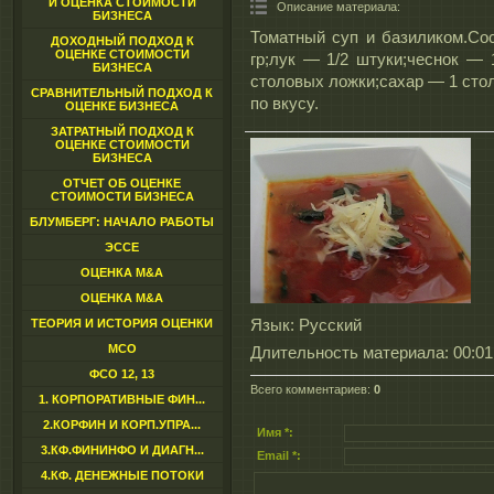
И ОЦЕНКА СТОИМОСТИ
Описание материала
:
БИЗНЕСА
Томатный суп и базиликом.Со
ДОХОДНЫЙ ПОДХОД К
ОЦЕНКЕ СТОИМОСТИ
гр;лук — 1/2 штуки;чеснок — 
БИЗНЕСА
столовых ложки;сахар — 1 стол
СРАВНИТЕЛЬНЫЙ ПОДХОД К
по вкусу.
ОЦЕНКЕ БИЗНЕСА
ЗАТРАТНЫЙ ПОДХОД К
ОЦЕНКЕ СТОИМОСТИ
БИЗНЕСА
ОТЧЕТ ОБ ОЦЕНКЕ
СТОИМОСТИ БИЗНЕСА
БЛУМБЕРГ: НАЧАЛО РАБОТЫ
ЭССЕ
ОЦЕНКА M&A
ОЦЕНКА M&A
ТЕОРИЯ И ИСТОРИЯ ОЦЕНКИ
Язык
: Русский
МСО
Длительность материала
: 00:01
ФСО 12, 13
Всего комментариев
:
0
1. КОРПОРАТИВНЫЕ ФИН...
2.КОРФИН И КОРП.УПРА...
Имя *:
3.КФ.ФИНИНФО И ДИАГН...
Email *:
4.КФ. ДЕНЕЖНЫЕ ПОТОКИ