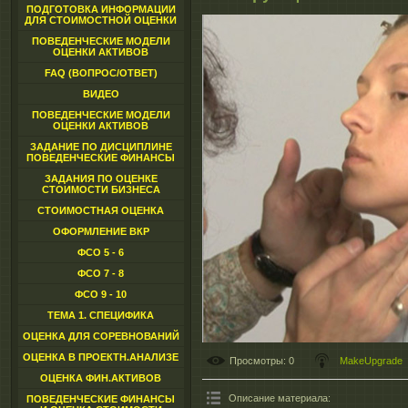
ПОДГОТОВКА ИНФОРМАЦИИ
ДЛЯ СТОИМОСТНОЙ ОЦЕНКИ
ПОВЕДЕНЧЕСКИЕ МОДЕЛИ
ОЦЕНКИ АКТИВОВ
FAQ (ВОПРОС/ОТВЕТ)
ВИДЕО
ПОВЕДЕНЧЕСКИЕ МОДЕЛИ
ОЦЕНКИ АКТИВОВ
ЗАДАНИЕ ПО ДИСЦИПЛИНЕ
ПОВЕДЕНЧЕСКИЕ ФИНАНСЫ
ЗАДАНИЯ ПО ОЦЕНКЕ
СТОИМОСТИ БИЗНЕСА
СТОИМОСТНАЯ ОЦЕНКА
ОФОРМЛЕНИЕ ВКР
ФСО 5 - 6
ФСО 7 - 8
ФСО 9 - 10
ТЕМА 1. СПЕЦИФИКА
ОЦЕНКА ДЛЯ СОРЕВНОВАНИЙ
ОЦЕНКА В ПРОЕКТН.АНАЛИЗЕ
Просмотры
: 0
MakeUpgrade
ОЦЕНКА ФИН.АКТИВОВ
Описание материала
:
ПОВЕДЕНЧЕСКИЕ ФИНАНСЫ