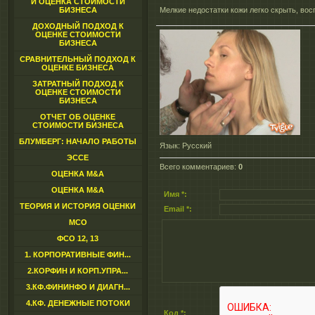
И ОЦЕНКА СТОИМОСТИ
БИЗНЕСА
Мелкие недостатки кожи легко скрыть, во
ДОХОДНЫЙ ПОДХОД К
ОЦЕНКЕ СТОИМОСТИ
БИЗНЕСА
СРАВНИТЕЛЬНЫЙ ПОДХОД К
ОЦЕНКЕ БИЗНЕСА
ЗАТРАТНЫЙ ПОДХОД К
ОЦЕНКЕ СТОИМОСТИ
БИЗНЕСА
ОТЧЕТ ОБ ОЦЕНКЕ
СТОИМОСТИ БИЗНЕСА
БЛУМБЕРГ: НАЧАЛО РАБОТЫ
Язык
: Русский
ЭССЕ
Всего комментариев
:
0
ОЦЕНКА M&A
ОЦЕНКА M&A
Имя *:
ТЕОРИЯ И ИСТОРИЯ ОЦЕНКИ
Email *:
МСО
ФСО 12, 13
1. КОРПОРАТИВНЫЕ ФИН...
2.КОРФИН И КОРП.УПРА...
3.КФ.ФИНИНФО И ДИАГН...
4.КФ. ДЕНЕЖНЫЕ ПОТОКИ
Код *: