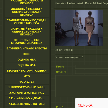
И ОЦЕНКА СТОИМОСТИ
БИЗНЕСА
New York Fashion Week. Показ Michael Ange
ДОХОДНЫЙ ПОДХОД К
ОЦЕНКЕ СТОИМОСТИ
БИЗНЕСА
СРАВНИТЕЛЬНЫЙ ПОДХОД К
ОЦЕНКЕ БИЗНЕСА
ЗАТРАТНЫЙ ПОДХОД К
ОЦЕНКЕ СТОИМОСТИ
БИЗНЕСА
ОТЧЕТ ОБ ОЦЕНКЕ
СТОИМОСТИ БИЗНЕСА
БЛУМБЕРГ: НАЧАЛО РАБОТЫ
Язык
: Русский
ЭССЕ
Всего комментариев
:
0
ОЦЕНКА M&A
ОЦЕНКА M&A
Имя *:
ТЕОРИЯ И ИСТОРИЯ ОЦЕНКИ
Email *:
МСО
ФСО 12, 13
1. КОРПОРАТИВНЫЕ ФИН...
2.КОРФИН И КОРП.УПРА...
3.КФ.ФИНИНФО И ДИАГН...
4.КФ. ДЕНЕЖНЫЕ ПОТОКИ
Код *: