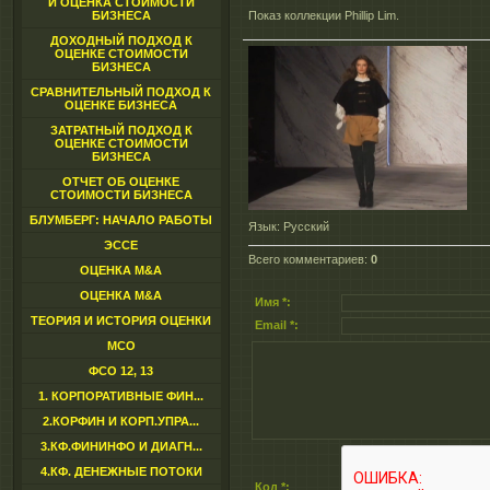
И ОЦЕНКА СТОИМОСТИ
БИЗНЕСА
Показ коллекции Phillip Lim.
ДОХОДНЫЙ ПОДХОД К
ОЦЕНКЕ СТОИМОСТИ
БИЗНЕСА
СРАВНИТЕЛЬНЫЙ ПОДХОД К
ОЦЕНКЕ БИЗНЕСА
ЗАТРАТНЫЙ ПОДХОД К
ОЦЕНКЕ СТОИМОСТИ
БИЗНЕСА
ОТЧЕТ ОБ ОЦЕНКЕ
СТОИМОСТИ БИЗНЕСА
БЛУМБЕРГ: НАЧАЛО РАБОТЫ
Язык
: Русский
ЭССЕ
Всего комментариев
:
0
ОЦЕНКА M&A
ОЦЕНКА M&A
Имя *:
ТЕОРИЯ И ИСТОРИЯ ОЦЕНКИ
Email *:
МСО
ФСО 12, 13
1. КОРПОРАТИВНЫЕ ФИН...
2.КОРФИН И КОРП.УПРА...
3.КФ.ФИНИНФО И ДИАГН...
4.КФ. ДЕНЕЖНЫЕ ПОТОКИ
Код *: