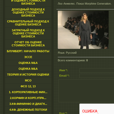
И ОЦЕНКА СТОИМОСТИ
БИЗНЕСА
Лос-Анжелес. Показ Morphine Generation.
ДОХОДНЫЙ ПОДХОД К
ОЦЕНКЕ СТОИМОСТИ
БИЗНЕСА
СРАВНИТЕЛЬНЫЙ ПОДХОД К
ОЦЕНКЕ БИЗНЕСА
ЗАТРАТНЫЙ ПОДХОД К
ОЦЕНКЕ СТОИМОСТИ
БИЗНЕСА
ОТЧЕТ ОБ ОЦЕНКЕ
СТОИМОСТИ БИЗНЕСА
БЛУМБЕРГ: НАЧАЛО РАБОТЫ
Язык
: Русский
ЭССЕ
Всего комментариев
:
0
ОЦЕНКА M&A
ОЦЕНКА M&A
Имя *:
ТЕОРИЯ И ИСТОРИЯ ОЦЕНКИ
Email *:
МСО
ФСО 12, 13
1. КОРПОРАТИВНЫЕ ФИН...
2.КОРФИН И КОРП.УПРА...
3.КФ.ФИНИНФО И ДИАГН...
4.КФ. ДЕНЕЖНЫЕ ПОТОКИ
Код *: