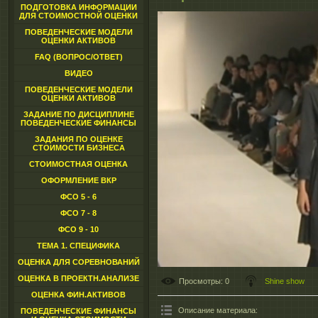
ПОДГОТОВКА ИНФОРМАЦИИ
ДЛЯ СТОИМОСТНОЙ ОЦЕНКИ
ПОВЕДЕНЧЕСКИЕ МОДЕЛИ
ОЦЕНКИ АКТИВОВ
FAQ (ВОПРОС/ОТВЕТ)
ВИДЕО
ПОВЕДЕНЧЕСКИЕ МОДЕЛИ
ОЦЕНКИ АКТИВОВ
ЗАДАНИЕ ПО ДИСЦИПЛИНЕ
ПОВЕДЕНЧЕСКИЕ ФИНАНСЫ
ЗАДАНИЯ ПО ОЦЕНКЕ
СТОИМОСТИ БИЗНЕСА
СТОИМОСТНАЯ ОЦЕНКА
ОФОРМЛЕНИЕ ВКР
ФСО 5 - 6
ФСО 7 - 8
ФСО 9 - 10
ТЕМА 1. СПЕЦИФИКА
ОЦЕНКА ДЛЯ СОРЕВНОВАНИЙ
ОЦЕНКА В ПРОЕКТН.АНАЛИЗЕ
Просмотры
: 0
Shine show
ОЦЕНКА ФИН.АКТИВОВ
Описание материала
:
ПОВЕДЕНЧЕСКИЕ ФИНАНСЫ