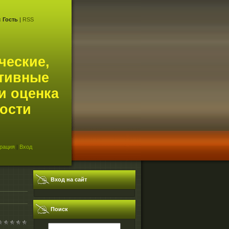
с
Гость
|
RSS
ческие,
тивные
и оценка
ости
рация
|
Вход
Вход на сайт
Поиск