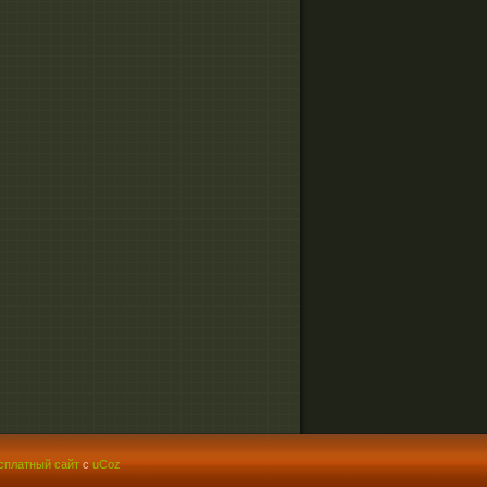
сплатный сайт
с
uCoz