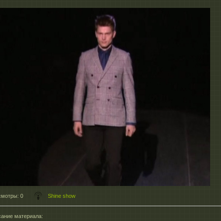
смотры
: 0
Shine show
ание материала
: