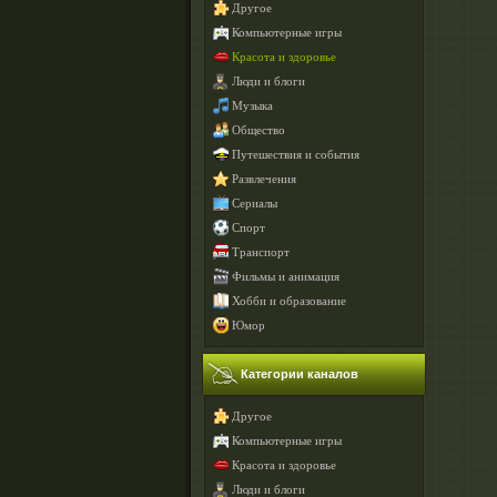
Другое
Компьютерные игры
Красота и здоровье
Люди и блоги
Музыка
Общество
Путешествия и события
Развлечения
Сериалы
Спорт
Транспорт
Фильмы и анимация
Хобби и образование
Юмор
Категории каналов
Другое
Компьютерные игры
Красота и здоровье
Люди и блоги