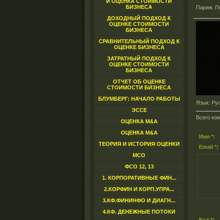
И ОЦЕНКА СТОИМОСТИ
БИЗНЕСА
Париж. По
ДОХОДНЫЙ ПОДХОД К
ОЦЕНКЕ СТОИМОСТИ
БИЗНЕСА
СРАВНИТЕЛЬНЫЙ ПОДХОД К
ОЦЕНКЕ БИЗНЕСА
ЗАТРАТНЫЙ ПОДХОД К
ОЦЕНКЕ СТОИМОСТИ
БИЗНЕСА
ОТЧЕТ ОБ ОЦЕНКЕ
СТОИМОСТИ БИЗНЕСА
БЛУМБЕРГ: НАЧАЛО РАБОТЫ
Язык
: Ру
ЭССЕ
Всего ко
ОЦЕНКА M&A
ОЦЕНКА M&A
Имя *:
ТЕОРИЯ И ИСТОРИЯ ОЦЕНКИ
Email *:
МСО
ФСО 12, 13
1. КОРПОРАТИВНЫЕ ФИН...
2.КОРФИН И КОРП.УПРА...
3.КФ.ФИНИНФО И ДИАГН...
4.КФ. ДЕНЕЖНЫЕ ПОТОКИ
Код *: