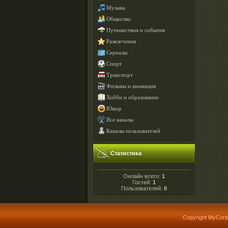
Музыка
Общество
Путешествия и события
Развлечения
Сериалы
Спорт
Транспорт
Фильмы и анимация
Хобби и образование
Юмор
Все каналы
Каналы пользователей
Статистика
Онлайн всего:
1
Гостей:
1
Пользователей:
0
Copyright MyCorp