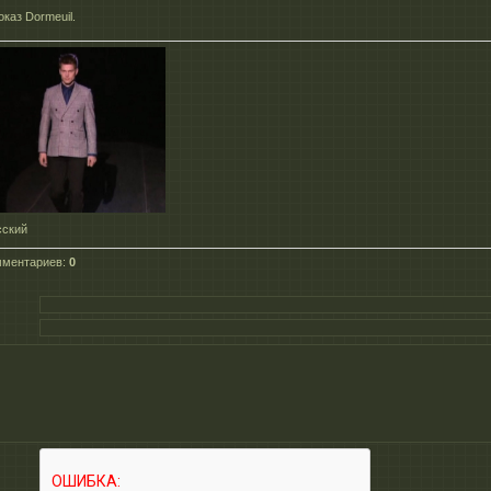
каз Dormeuil.
сский
мментариев
:
0