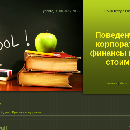
Суббота, 08.08.2026, 20:22
Приветствую Ва
Поведен
корпора
финансы 
стоим
Главная
|
Регист
о
Видео
»
Красота и здоровье
uil