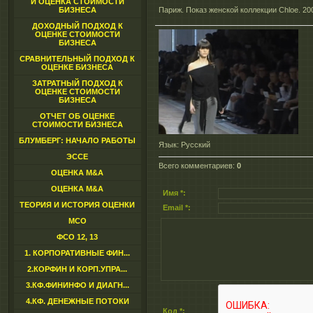
И ОЦЕНКА СТОИМОСТИ
БИЗНЕСА
Париж. Показ женской коллекции Chloe. 20
ДОХОДНЫЙ ПОДХОД К
ОЦЕНКЕ СТОИМОСТИ
БИЗНЕСА
СРАВНИТЕЛЬНЫЙ ПОДХОД К
ОЦЕНКЕ БИЗНЕСА
ЗАТРАТНЫЙ ПОДХОД К
ОЦЕНКЕ СТОИМОСТИ
БИЗНЕСА
ОТЧЕТ ОБ ОЦЕНКЕ
СТОИМОСТИ БИЗНЕСА
БЛУМБЕРГ: НАЧАЛО РАБОТЫ
Язык
: Русский
ЭССЕ
Всего комментариев
:
0
ОЦЕНКА M&A
ОЦЕНКА M&A
Имя *:
ТЕОРИЯ И ИСТОРИЯ ОЦЕНКИ
Email *:
МСО
ФСО 12, 13
1. КОРПОРАТИВНЫЕ ФИН...
2.КОРФИН И КОРП.УПРА...
3.КФ.ФИНИНФО И ДИАГН...
4.КФ. ДЕНЕЖНЫЕ ПОТОКИ
Код *: