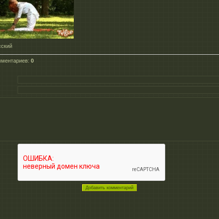
сский
мментариев
:
0