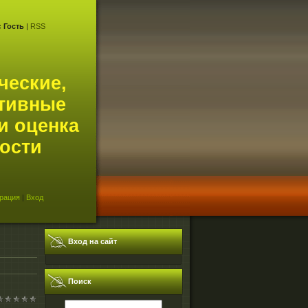
с
Гость
|
RSS
ческие,
тивные
и оценка
ости
рация
|
Вход
Вход на сайт
Поиск