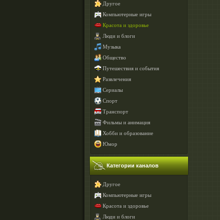
Другое
Компьютерные игры
Красота и здоровье
Люди и блоги
Музыка
Общество
Путешествия и события
Развлечения
Сериалы
Спорт
Транспорт
Фильмы и анимация
Хобби и образование
Юмор
Категории каналов
Другое
Компьютерные игры
Красота и здоровье
Люди и блоги