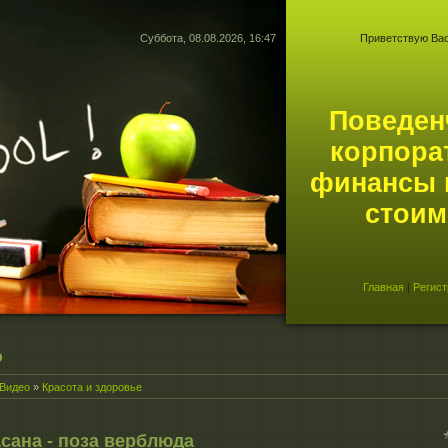
Суббота, 08.08.2026, 16:47
Приветствую Ва
Поведен
корпора
финансы 
стоим
Главная
|
Регист
о
Видео
»
Красота и здоровье
сана - поза верблюда