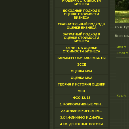
И ОЦЕНКА СТОИМОСТИ
БИЗНЕСА
ДОХОДНЫЙ ПОДХОД К
ОЦЕНКЕ СТОИМОСТИ
БИЗНЕСА
СРАВНИТЕЛЬНЫЙ ПОДХОД К
Язык
: Ру
ОЦЕНКЕ БИЗНЕСА
ЗАТРАТНЫЙ ПОДХОД К
Всего ко
ОЦЕНКЕ СТОИМОСТИ
БИЗНЕСА
Имя *:
ОТЧЕТ ОБ ОЦЕНКЕ
СТОИМОСТИ БИЗНЕСА
Email *:
БЛУМБЕРГ: НАЧАЛО РАБОТЫ
ЭССЕ
ОЦЕНКА M&A
ОЦЕНКА M&A
ТЕОРИЯ И ИСТОРИЯ ОЦЕНКИ
МСО
Код *:
ФСО 12, 13
1. КОРПОРАТИВНЫЕ ФИН...
2.КОРФИН И КОРП.УПРА...
3.КФ.ФИНИНФО И ДИАГН...
4.КФ. ДЕНЕЖНЫЕ ПОТОКИ