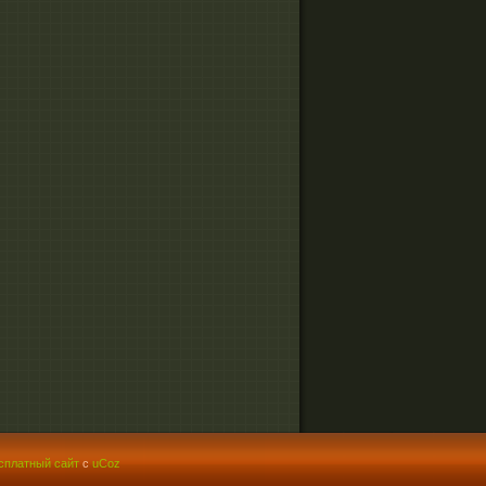
сплатный сайт
с
uCoz