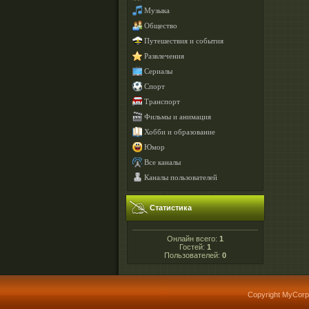
Музыка
Общество
Путешествия и события
Развлечения
Сериалы
Спорт
Транспорт
Фильмы и анимация
Хобби и образование
Юмор
Все каналы
Каналы пользователей
Статистика
Онлайн всего:
1
Гостей:
1
Пользователей:
0
Copyright MyCorp