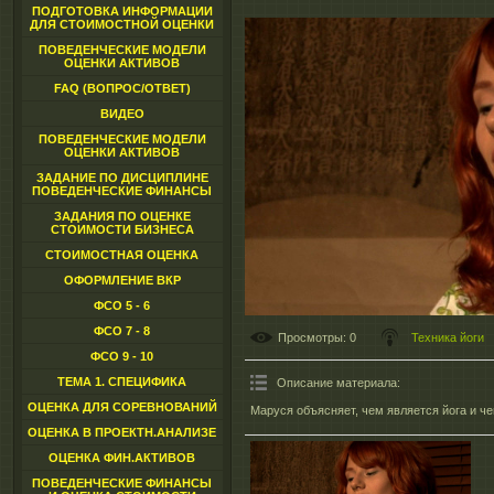
ПОДГОТОВКА ИНФОРМАЦИИ
ДЛЯ СТОИМОСТНОЙ ОЦЕНКИ
ПОВЕДЕНЧЕСКИЕ МОДЕЛИ
ОЦЕНКИ АКТИВОВ
FAQ (ВОПРОС/ОТВЕТ)
ВИДЕО
ПОВЕДЕНЧЕСКИЕ МОДЕЛИ
ОЦЕНКИ АКТИВОВ
ЗАДАНИЕ ПО ДИСЦИПЛИНЕ
ПОВЕДЕНЧЕСКИЕ ФИНАНСЫ
ЗАДАНИЯ ПО ОЦЕНКЕ
СТОИМОСТИ БИЗНЕСА
СТОИМОСТНАЯ ОЦЕНКА
ОФОРМЛЕНИЕ ВКР
ФСО 5 - 6
ФСО 7 - 8
Просмотры
: 0
Техника йоги
ФСО 9 - 10
ТЕМА 1. СПЕЦИФИКА
Описание материала
:
ОЦЕНКА ДЛЯ СОРЕВНОВАНИЙ
Маруся объясняет, чем является йога и че
ОЦЕНКА В ПРОЕКТН.АНАЛИЗЕ
ОЦЕНКА ФИН.АКТИВОВ
ПОВЕДЕНЧЕСКИЕ ФИНАНСЫ