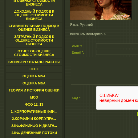
И ОЦЕНКА СТОИМОСТИ
БИЗНЕСА
ДОХОДНЫЙ ПОДХОД К
ОЦЕНКЕ СТОИМОСТИ
БИЗНЕСА
Язык
: Русский
СРАВНИТЕЛЬНЫЙ ПОДХОД К
ОЦЕНКЕ БИЗНЕСА
Всего комментариев
:
0
ЗАТРАТНЫЙ ПОДХОД К
ОЦЕНКЕ СТОИМОСТИ
БИЗНЕСА
Имя *:
ОТЧЕТ ОБ ОЦЕНКЕ
Email *:
СТОИМОСТИ БИЗНЕСА
БЛУМБЕРГ: НАЧАЛО РАБОТЫ
ЭССЕ
ОЦЕНКА M&A
ОЦЕНКА M&A
ТЕОРИЯ И ИСТОРИЯ ОЦЕНКИ
МСО
Код *:
ФСО 12, 13
1. КОРПОРАТИВНЫЕ ФИН...
2.КОРФИН И КОРП.УПРА...
3.КФ.ФИНИНФО И ДИАГН...
4.КФ. ДЕНЕЖНЫЕ ПОТОКИ