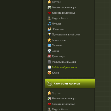
Другое
Компьютерные игры
Красота и здоровье
Люди и блоги
Музыка
Общество
Путешествия и события
Развлечения
Сериалы
Спорт
Транспорт
Фильмы и анимация
Хобби и образование
Юмор
Категории каналов
Другое
Компьютерные игры
Красота и здоровье
Люди и блоги