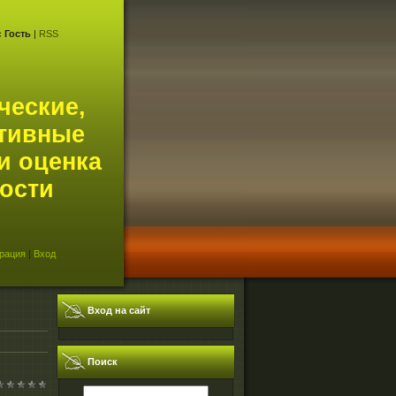
с
Гость
|
RSS
ческие,
тивные
и оценка
ости
рация
|
Вход
Вход на сайт
Поиск