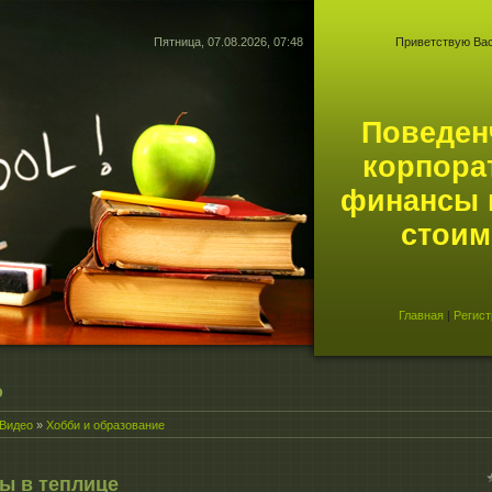
Пятница, 07.08.2026, 07:48
Приветствую Ва
Поведен
корпора
финансы 
стоим
Главная
|
Регист
о
Видео
»
Хобби и образование
ы в теплице