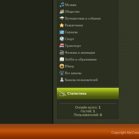
Музыка
Общество
Путешествия и события
Развлечения
Сериалы
Спорт
Транспорт
Фильмы и анимация
Хобби и образование
Юмор
Все каналы
Каналы пользователей
Статистика
Онлайн всего:
1
Гостей:
1
Пользователей:
0
Copyright MyCorp