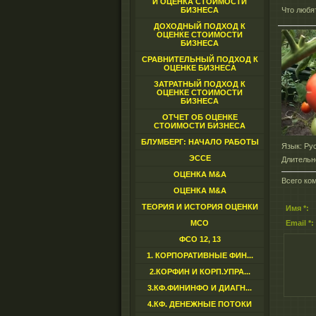
И ОЦЕНКА СТОИМОСТИ
БИЗНЕСА
Что любя
ДОХОДНЫЙ ПОДХОД К
ОЦЕНКЕ СТОИМОСТИ
БИЗНЕСА
СРАВНИТЕЛЬНЫЙ ПОДХОД К
ОЦЕНКЕ БИЗНЕСА
ЗАТРАТНЫЙ ПОДХОД К
ОЦЕНКЕ СТОИМОСТИ
БИЗНЕСА
ОТЧЕТ ОБ ОЦЕНКЕ
СТОИМОСТИ БИЗНЕСА
БЛУМБЕРГ: НАЧАЛО РАБОТЫ
Язык
: Ру
ЭССЕ
Длительн
ОЦЕНКА M&A
Всего ко
ОЦЕНКА M&A
ТЕОРИЯ И ИСТОРИЯ ОЦЕНКИ
Имя *:
МСО
Email *:
ФСО 12, 13
1. КОРПОРАТИВНЫЕ ФИН...
2.КОРФИН И КОРП.УПРА...
3.КФ.ФИНИНФО И ДИАГН...
4.КФ. ДЕНЕЖНЫЕ ПОТОКИ