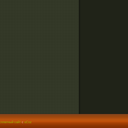
сплатный сайт
с
uCoz