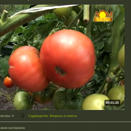
00:01:25
смотры
: 0
Садоводство. Вопросы и ответы
ание материала
: