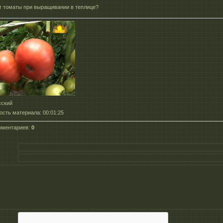
т томаты при выращивании в теплице?
сский
ость материала
: 00:01:25
мментариев
:
0