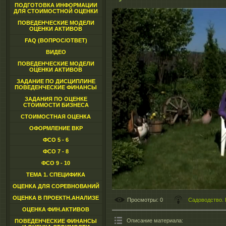
ПОДГОТОВКА ИНФОРМАЦИИ
ДЛЯ СТОИМОСТНОЙ ОЦЕНКИ
ПОВЕДЕНЧЕСКИЕ МОДЕЛИ
ОЦЕНКИ АКТИВОВ
FAQ (ВОПРОС/ОТВЕТ)
ВИДЕО
ПОВЕДЕНЧЕСКИЕ МОДЕЛИ
ОЦЕНКИ АКТИВОВ
ЗАДАНИЕ ПО ДИСЦИПЛИНЕ
ПОВЕДЕНЧЕСКИЕ ФИНАНСЫ
ЗАДАНИЯ ПО ОЦЕНКЕ
СТОИМОСТИ БИЗНЕСА
СТОИМОСТНАЯ ОЦЕНКА
ОФОРМЛЕНИЕ ВКР
ФСО 5 - 6
ФСО 7 - 8
ФСО 9 - 10
ТЕМА 1. СПЕЦИФИКА
ОЦЕНКА ДЛЯ СОРЕВНОВАНИЙ
ОЦЕНКА В ПРОЕКТН.АНАЛИЗЕ
Просмотры
: 0
Садоводство. 
ОЦЕНКА ФИН.АКТИВОВ
Описание материала
:
ПОВЕДЕНЧЕСКИЕ ФИНАНСЫ