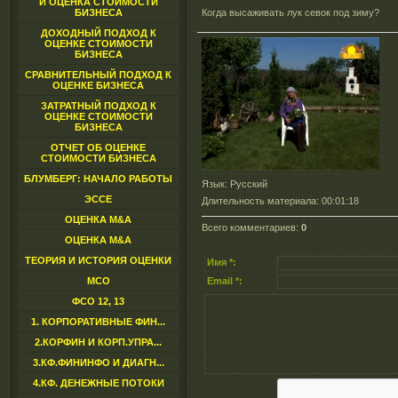
И ОЦЕНКА СТОИМОСТИ
БИЗНЕСА
Когда высаживать лук севок под зиму?
ДОХОДНЫЙ ПОДХОД К
ОЦЕНКЕ СТОИМОСТИ
БИЗНЕСА
СРАВНИТЕЛЬНЫЙ ПОДХОД К
ОЦЕНКЕ БИЗНЕСА
ЗАТРАТНЫЙ ПОДХОД К
ОЦЕНКЕ СТОИМОСТИ
БИЗНЕСА
ОТЧЕТ ОБ ОЦЕНКЕ
СТОИМОСТИ БИЗНЕСА
БЛУМБЕРГ: НАЧАЛО РАБОТЫ
Язык
: Русский
ЭССЕ
Длительность материала
: 00:01:18
ОЦЕНКА M&A
Всего комментариев
:
0
ОЦЕНКА M&A
ТЕОРИЯ И ИСТОРИЯ ОЦЕНКИ
Имя *:
МСО
Email *:
ФСО 12, 13
1. КОРПОРАТИВНЫЕ ФИН...
2.КОРФИН И КОРП.УПРА...
3.КФ.ФИНИНФО И ДИАГН...
4.КФ. ДЕНЕЖНЫЕ ПОТОКИ