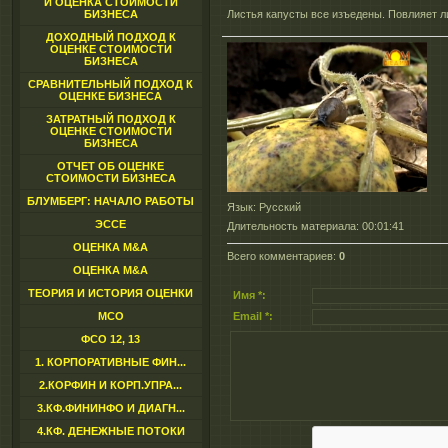
И ОЦЕНКА СТОИМОСТИ
БИЗНЕСА
Листья капусты все изъедены. Повлияет ли
ДОХОДНЫЙ ПОДХОД К
ОЦЕНКЕ СТОИМОСТИ
БИЗНЕСА
СРАВНИТЕЛЬНЫЙ ПОДХОД К
ОЦЕНКЕ БИЗНЕСА
ЗАТРАТНЫЙ ПОДХОД К
ОЦЕНКЕ СТОИМОСТИ
БИЗНЕСА
ОТЧЕТ ОБ ОЦЕНКЕ
СТОИМОСТИ БИЗНЕСА
БЛУМБЕРГ: НАЧАЛО РАБОТЫ
Язык
: Русский
ЭССЕ
Длительность материала
: 00:01:41
ОЦЕНКА M&A
Всего комментариев
:
0
ОЦЕНКА M&A
ТЕОРИЯ И ИСТОРИЯ ОЦЕНКИ
Имя *:
МСО
Email *:
ФСО 12, 13
1. КОРПОРАТИВНЫЕ ФИН...
2.КОРФИН И КОРП.УПРА...
3.КФ.ФИНИНФО И ДИАГН...
4.КФ. ДЕНЕЖНЫЕ ПОТОКИ