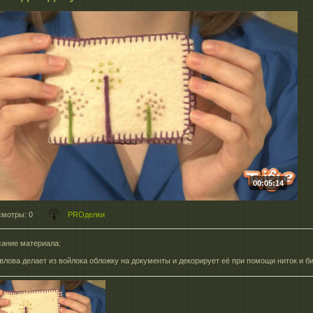
00:05:14
смотры
: 0
PROделки
ание материала
:
влова делает из войлока обложку на документы и декорирует её при помощи ниток и б