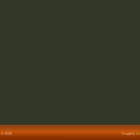
 © 2026
Создать
бе