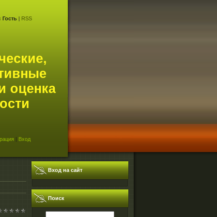
с
Гость
|
RSS
ческие,
тивные
и оценка
ости
рация
|
Вход
Вход на сайт
Поиск