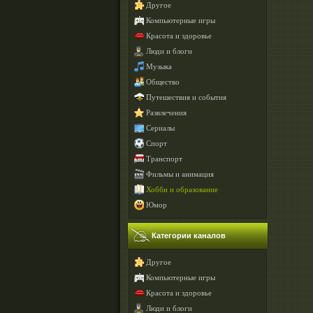
Другое
Компьютерные игры
Красота и здоровье
Люди и блоги
Музыка
Общество
Путешествия и события
Развлечения
Сериалы
Спорт
Транспорт
Фильмы и анимация
Хобби и образование
Юмор
Категории каналов
Другое
Компьютерные игры
Красота и здоровье
Люди и блоги