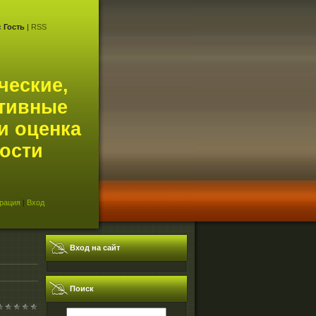
с
Гость
|
RSS
ческие,
тивные
и оценка
ости
рация
|
Вход
Вход на сайт
Поиск