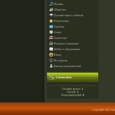
Музыка
Общество
Путешествия и события
Развлечения
Сериалы
Спорт
Транспорт
Фильмы и анимация
Хобби и образование
Юмор
Все каналы
Каналы пользователей
Статистика
Онлайн всего:
1
Гостей:
1
Пользователей:
0
Copyright MyCorp