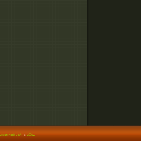
сплатный сайт
с
uCoz