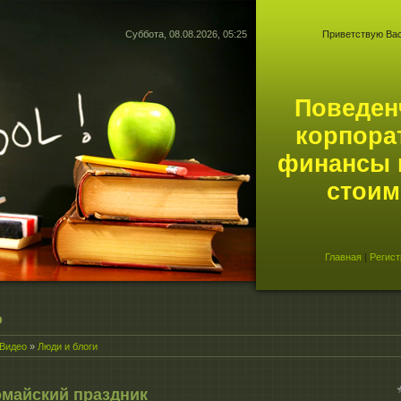
Суббота, 08.08.2026, 05:25
Приветствую Ва
Поведен
корпора
финансы 
стоим
Главная
|
Регист
о
Видео
»
Люди и блоги
майский праздник