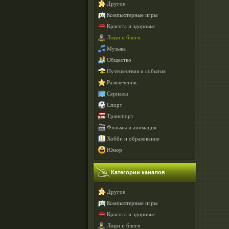
Другое
Компьютерные игры
Красота и здоровье
Люди и блоги
Музыка
Общество
Путешествия и события
Развлечения
Сериалы
Спорт
Транспорт
Фильмы и анимация
Хобби и образование
Юмор
Категории каналов
Другое
Компьютерные игры
Красота и здоровье
Люди и блоги