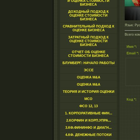
И ОЦЕНКА СТОИМОСТИ
БИЗНЕСА
ДОХОДНЫЙ ПОДХОД К
ОЦЕНКЕ СТОИМОСТИ
БИЗНЕСА
Язык
: Ру
СРАВНИТЕЛЬНЫЙ ПОДХОД К
ОЦЕНКЕ БИЗНЕСА
Всего ко
ЗАТРАТНЫЙ ПОДХОД К
ОЦЕНКЕ СТОИМОСТИ
БИЗНЕСА
Имя *:
ОТЧЕТ ОБ ОЦЕНКЕ
Email *:
СТОИМОСТИ БИЗНЕСА
БЛУМБЕРГ: НАЧАЛО РАБОТЫ
ЭССЕ
ОЦЕНКА M&A
ОЦЕНКА M&A
ТЕОРИЯ И ИСТОРИЯ ОЦЕНКИ
МСО
Код *:
ФСО 12, 13
1. КОРПОРАТИВНЫЕ ФИН...
2.КОРФИН И КОРП.УПРА...
3.КФ.ФИНИНФО И ДИАГН...
4.КФ. ДЕНЕЖНЫЕ ПОТОКИ