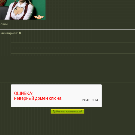
сский
мментариев
:
0