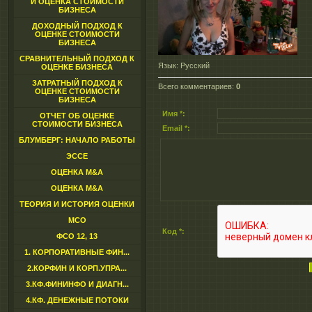
И ОЦЕНКА СТОИМОСТИ
БИЗНЕСА
ДОХОДНЫЙ ПОДХОД К
ОЦЕНКЕ СТОИМОСТИ
БИЗНЕСА
СРАВНИТЕЛЬНЫЙ ПОДХОД К
Язык
: Русский
ОЦЕНКЕ БИЗНЕСА
ЗАТРАТНЫЙ ПОДХОД К
Всего комментариев
:
0
ОЦЕНКЕ СТОИМОСТИ
БИЗНЕСА
Имя *:
ОТЧЕТ ОБ ОЦЕНКЕ
СТОИМОСТИ БИЗНЕСА
Email *:
БЛУМБЕРГ: НАЧАЛО РАБОТЫ
ЭССЕ
ОЦЕНКА M&A
ОЦЕНКА M&A
ТЕОРИЯ И ИСТОРИЯ ОЦЕНКИ
МСО
Код *:
ФСО 12, 13
1. КОРПОРАТИВНЫЕ ФИН...
2.КОРФИН И КОРП.УПРА...
3.КФ.ФИНИНФО И ДИАГН...
4.КФ. ДЕНЕЖНЫЕ ПОТОКИ