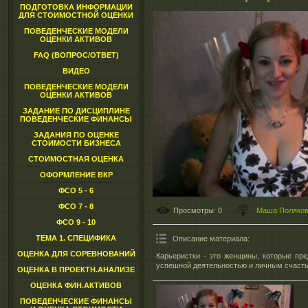
ПОДГОТОВКА ИНФОРМАЦИИ
ДЛЯ СТОИМОСТНОЙ ОЦЕНКИ
ПОВЕДЕНЧЕСКИЕ МОДЕЛИ
ОЦЕНКИ АКТИВОВ
FAQ (ВОПРОС/ОТВЕТ)
ВИДЕО
ПОВЕДЕНЧЕСКИЕ МОДЕЛИ
ОЦЕНКИ АКТИВОВ
ЗАДАНИЕ ПО ДИСЦИПЛИНЕ
ПОВЕДЕНЧЕСКИЕ ФИНАНСЫ
ЗАДАНИЯ ПО ОЦЕНКЕ
СТОИМОСТИ БИЗНЕСА
СТОИМОСТНАЯ ОЦЕНКА
ОФОРМЛЕНИЕ ВКР
ФСО 5 - 6
ФСО 7 - 8
Просмотры
: 0
Маша Поляко
ФСО 9 - 10
ТЕМА 1. СПЕЦИФИКА
Описание материала
:
ОЦЕНКА ДЛЯ СОРЕВНОВАНИЙ
Карьеристки - это женщины, которые пре
успешной деятельностью и личным счаст
ОЦЕНКА В ПРОЕКТН.АНАЛИЗЕ
ОЦЕНКА ФИН.АКТИВОВ
ПОВЕДЕНЧЕСКИЕ ФИНАНСЫ