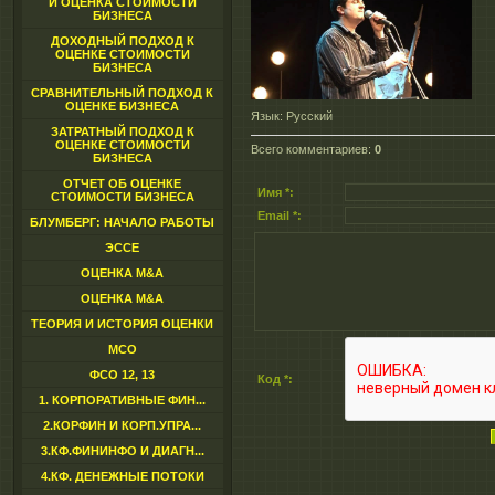
И ОЦЕНКА СТОИМОСТИ
БИЗНЕСА
ДОХОДНЫЙ ПОДХОД К
ОЦЕНКЕ СТОИМОСТИ
БИЗНЕСА
СРАВНИТЕЛЬНЫЙ ПОДХОД К
ОЦЕНКЕ БИЗНЕСА
Язык
: Русский
ЗАТРАТНЫЙ ПОДХОД К
ОЦЕНКЕ СТОИМОСТИ
Всего комментариев
:
0
БИЗНЕСА
ОТЧЕТ ОБ ОЦЕНКЕ
Имя *:
СТОИМОСТИ БИЗНЕСА
Email *:
БЛУМБЕРГ: НАЧАЛО РАБОТЫ
ЭССЕ
ОЦЕНКА M&A
ОЦЕНКА M&A
ТЕОРИЯ И ИСТОРИЯ ОЦЕНКИ
МСО
ФСО 12, 13
Код *:
1. КОРПОРАТИВНЫЕ ФИН...
2.КОРФИН И КОРП.УПРА...
3.КФ.ФИНИНФО И ДИАГН...
4.КФ. ДЕНЕЖНЫЕ ПОТОКИ