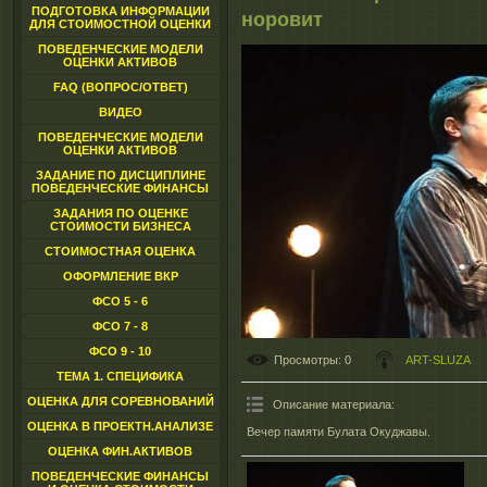
ПОДГОТОВКА ИНФОРМАЦИИ
норовит
ДЛЯ СТОИМОСТНОЙ ОЦЕНКИ
ПОВЕДЕНЧЕСКИЕ МОДЕЛИ
ОЦЕНКИ АКТИВОВ
FAQ (ВОПРОС/ОТВЕТ)
ВИДЕО
ПОВЕДЕНЧЕСКИЕ МОДЕЛИ
ОЦЕНКИ АКТИВОВ
ЗАДАНИЕ ПО ДИСЦИПЛИНЕ
ПОВЕДЕНЧЕСКИЕ ФИНАНСЫ
ЗАДАНИЯ ПО ОЦЕНКЕ
СТОИМОСТИ БИЗНЕСА
СТОИМОСТНАЯ ОЦЕНКА
ОФОРМЛЕНИЕ ВКР
ФСО 5 - 6
ФСО 7 - 8
ФСО 9 - 10
Просмотры
: 0
ART-SLUZA
ТЕМА 1. СПЕЦИФИКА
ОЦЕНКА ДЛЯ СОРЕВНОВАНИЙ
Описание материала
:
ОЦЕНКА В ПРОЕКТН.АНАЛИЗЕ
Вечер памяти Булата Окуджавы.
ОЦЕНКА ФИН.АКТИВОВ
ПОВЕДЕНЧЕСКИЕ ФИНАНСЫ