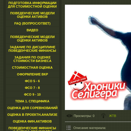
ПОДГОТОВКА ИНФОРМАЦИИ
ДЛЯ СТОИМОСТНОЙ ОЦЕНКИ
ПОВЕДЕНЧЕСКИЕ МОДЕЛИ
ОЦЕНКИ АКТИВОВ
FAQ (ВОПРОС/ОТВЕТ)
ВИДЕО
ПОВЕДЕНЧЕСКИЕ МОДЕЛИ
ОЦЕНКИ АКТИВОВ
ЗАДАНИЕ ПО ДИСЦИПЛИНЕ
ПОВЕДЕНЧЕСКИЕ ФИНАНСЫ
ЗАДАНИЯ ПО ОЦЕНКЕ
СТОИМОСТИ БИЗНЕСА
СТОИМОСТНАЯ ОЦЕНКА
ОФОРМЛЕНИЕ ВКР
ФСО 5 - 6
ФСО 7 - 8
ФСО 9 - 10
ТЕМА 1. СПЕЦИФИКА
ОЦЕНКА ДЛЯ СОРЕВНОВАНИЙ
ОЦЕНКА В ПРОЕКТН.АНАЛИЗЕ
Просмотры
: 0
ЖТВ
ОЦЕНКА ФИН.АКТИВОВ
Описание материала
:
ПОВЕДЕНЧЕСКИЕ ФИНАНСЫ