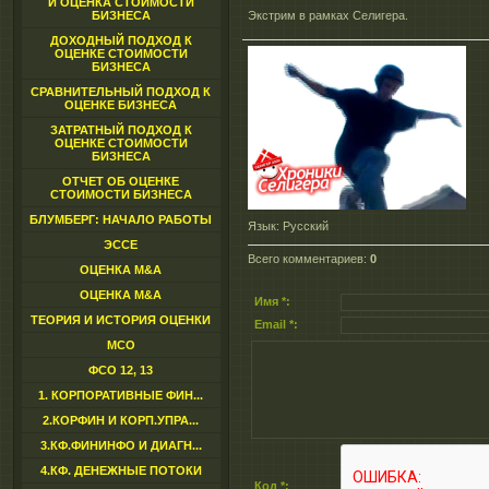
И ОЦЕНКА СТОИМОСТИ
БИЗНЕСА
Экстрим в рамках Селигера.
ДОХОДНЫЙ ПОДХОД К
ОЦЕНКЕ СТОИМОСТИ
БИЗНЕСА
СРАВНИТЕЛЬНЫЙ ПОДХОД К
ОЦЕНКЕ БИЗНЕСА
ЗАТРАТНЫЙ ПОДХОД К
ОЦЕНКЕ СТОИМОСТИ
БИЗНЕСА
ОТЧЕТ ОБ ОЦЕНКЕ
СТОИМОСТИ БИЗНЕСА
БЛУМБЕРГ: НАЧАЛО РАБОТЫ
Язык
: Русский
ЭССЕ
Всего комментариев
:
0
ОЦЕНКА M&A
ОЦЕНКА M&A
Имя *:
ТЕОРИЯ И ИСТОРИЯ ОЦЕНКИ
Email *:
МСО
ФСО 12, 13
1. КОРПОРАТИВНЫЕ ФИН...
2.КОРФИН И КОРП.УПРА...
3.КФ.ФИНИНФО И ДИАГН...
4.КФ. ДЕНЕЖНЫЕ ПОТОКИ
Код *: