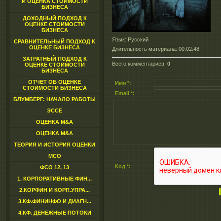
И ОЦЕНКА СТОИМОСТИ
БИЗНЕСА
ДОХОДНЫЙ ПОДХОД К
ОЦЕНКЕ СТОИМОСТИ
БИЗНЕСА
Язык
: Русский
СРАВНИТЕЛЬНЫЙ ПОДХОД К
ОЦЕНКЕ БИЗНЕСА
Длительность материала
: 00:02:48
ЗАТРАТНЫЙ ПОДХОД К
Всего комментариев
:
0
ОЦЕНКЕ СТОИМОСТИ
БИЗНЕСА
ОТЧЕТ ОБ ОЦЕНКЕ
Имя *:
СТОИМОСТИ БИЗНЕСА
Email *:
БЛУМБЕРГ: НАЧАЛО РАБОТЫ
ЭССЕ
ОЦЕНКА M&A
ОЦЕНКА M&A
ТЕОРИЯ И ИСТОРИЯ ОЦЕНКИ
МСО
Код *:
ФСО 12, 13
1. КОРПОРАТИВНЫЕ ФИН...
2.КОРФИН И КОРП.УПРА...
3.КФ.ФИНИНФО И ДИАГН...
4.КФ. ДЕНЕЖНЫЕ ПОТОКИ