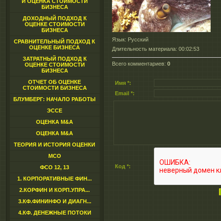
И ОЦЕНКА СТОИМОСТИ
БИЗНЕСА
ДОХОДНЫЙ ПОДХОД К
ОЦЕНКЕ СТОИМОСТИ
БИЗНЕСА
Язык
: Русский
СРАВНИТЕЛЬНЫЙ ПОДХОД К
ОЦЕНКЕ БИЗНЕСА
Длительность материала
: 00:02:53
ЗАТРАТНЫЙ ПОДХОД К
Всего комментариев
:
0
ОЦЕНКЕ СТОИМОСТИ
БИЗНЕСА
ОТЧЕТ ОБ ОЦЕНКЕ
Имя *:
СТОИМОСТИ БИЗНЕСА
Email *:
БЛУМБЕРГ: НАЧАЛО РАБОТЫ
ЭССЕ
ОЦЕНКА M&A
ОЦЕНКА M&A
ТЕОРИЯ И ИСТОРИЯ ОЦЕНКИ
МСО
Код *:
ФСО 12, 13
1. КОРПОРАТИВНЫЕ ФИН...
2.КОРФИН И КОРП.УПРА...
3.КФ.ФИНИНФО И ДИАГН...
4.КФ. ДЕНЕЖНЫЕ ПОТОКИ