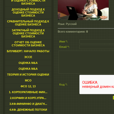
И ОЦЕНКА СТОИМОСТИ
БИЗНЕСА
ДОХОДНЫЙ ПОДХОД К
ОЦЕНКЕ СТОИМОСТИ
БИЗНЕСА
СРАВНИТЕЛЬНЫЙ ПОДХОД К
Язык
: Русский
ОЦЕНКЕ БИЗНЕСА
ЗАТРАТНЫЙ ПОДХОД К
Всего комментариев
:
0
ОЦЕНКЕ СТОИМОСТИ
БИЗНЕСА
Имя *:
ОТЧЕТ ОБ ОЦЕНКЕ
СТОИМОСТИ БИЗНЕСА
Email *:
БЛУМБЕРГ: НАЧАЛО РАБОТЫ
ЭССЕ
ОЦЕНКА M&A
ОЦЕНКА M&A
ТЕОРИЯ И ИСТОРИЯ ОЦЕНКИ
МСО
Код *:
ФСО 12, 13
1. КОРПОРАТИВНЫЕ ФИН...
2.КОРФИН И КОРП.УПРА...
3.КФ.ФИНИНФО И ДИАГН...
4.КФ. ДЕНЕЖНЫЕ ПОТОКИ